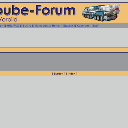
gen
||
Hilfe/FAQ
||
Suche
||
Memberlist
||
Home
||
Statistik
||
Kalender
||
Staff
[
Zurück
] [
Index
]