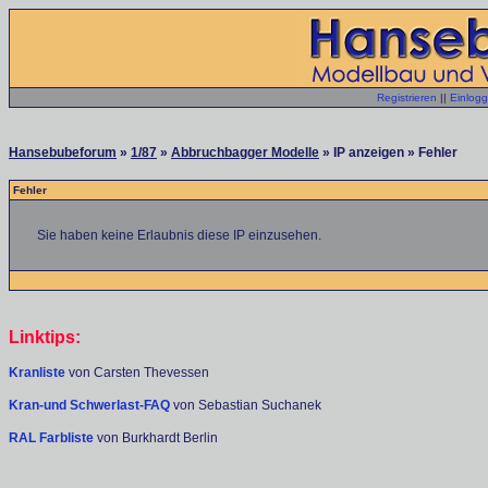
Registrieren
||
Einlog
Hansebubeforum
»
1/87
»
Abbruchbagger Modelle
» IP anzeigen » Fehler
Fehler
Sie haben keine Erlaubnis diese IP einzusehen.
Linktips:
Kranliste
von Carsten Thevessen
Kran-und Schwerlast-FAQ
von Sebastian Suchanek
RAL Farbliste
von Burkhardt Berlin