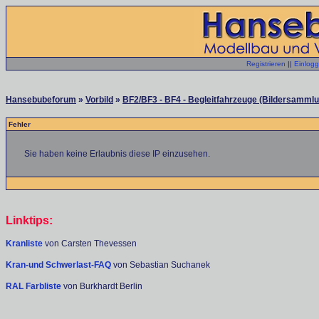
Registrieren
||
Einlog
Hansebubeforum
»
Vorbild
»
BF2/BF3 - BF4 - Begleitfahrzeuge (Bildersammlu
Fehler
Sie haben keine Erlaubnis diese IP einzusehen.
Linktips:
Kranliste
von Carsten Thevessen
Kran-und Schwerlast-FAQ
von Sebastian Suchanek
RAL Farbliste
von Burkhardt Berlin