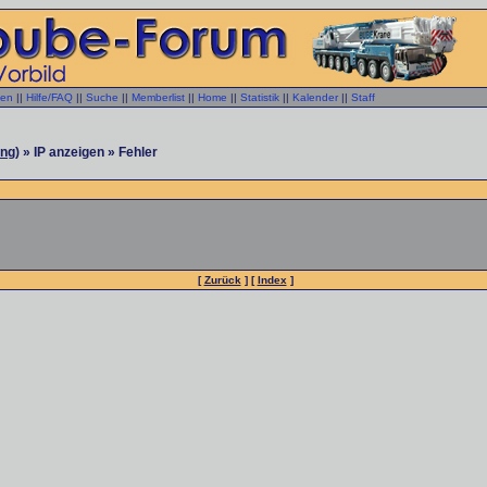
gen
||
Hilfe/FAQ
||
Suche
||
Memberlist
||
Home
||
Statistik
||
Kalender
||
Staff
ng)
» IP anzeigen » Fehler
[
Zurück
] [
Index
]