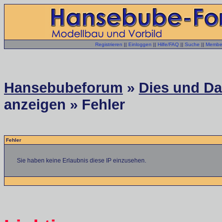
Registrieren
||
Einloggen
||
Hilfe/FAQ
||
Suche
||
Member
Hansebubeforum
»
Dies und Das
anzeigen » Fehler
Fehler
Sie haben keine Erlaubnis diese IP einzusehen.