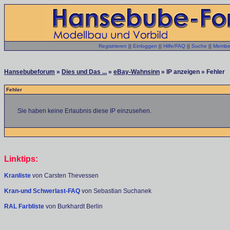
Registrieren
||
Einloggen
||
Hilfe/FAQ
||
Suche
||
Member
Hansebubeforum
»
Dies und Das ...
»
eBay-Wahnsinn
» IP anzeigen » Fehler
Fehler
Sie haben keine Erlaubnis diese IP einzusehen.
Linktips:
Kranliste
von Carsten Thevessen
Kran-und Schwerlast-FAQ
von Sebastian Suchanek
RAL Farbliste
von Burkhardt Berlin