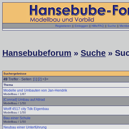
Registrieren
||
Einloggen
||
Hilfe/FAQ
||
Suche
||
Member
Hansebubeforum
»
Suche
» Suc
Suchergebnisse
49
Treffer - Seiten: [
1
] [
2
] >3<
Thema
Modelle und Umbauten von Jan-Hendrik
Modellbau / 1/87
[Conrad] Umbau auf Allrad
Modellbau / 1/50
Wolff 4517 city Tdk Eigenbau
Modellbau / 1/50
Bau einer Schule
Modellbau / 1/50
Neubau einer Unterführung