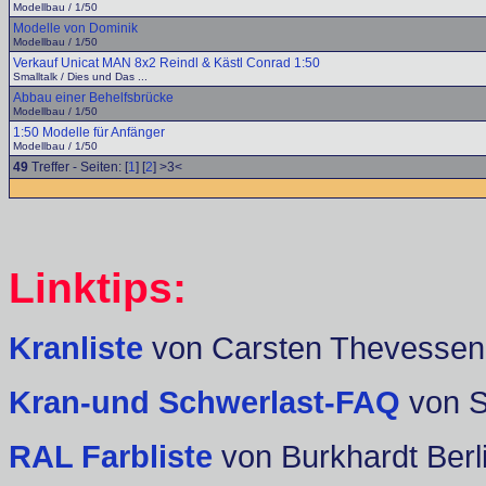
Modellbau / 1/50
Modelle von Dominik
Modellbau / 1/50
Verkauf Unicat MAN 8x2 Reindl & Kästl Conrad 1:50
Smalltalk / Dies und Das ...
Abbau einer Behelfsbrücke
Modellbau / 1/50
1:50 Modelle für Anfänger
Modellbau / 1/50
49
Treffer - Seiten: [
1
] [
2
] >3<
Linktips:
Kranliste
von Carsten Thevessen
Kran-und Schwerlast-FAQ
von 
RAL Farbliste
von Burkhardt Berl