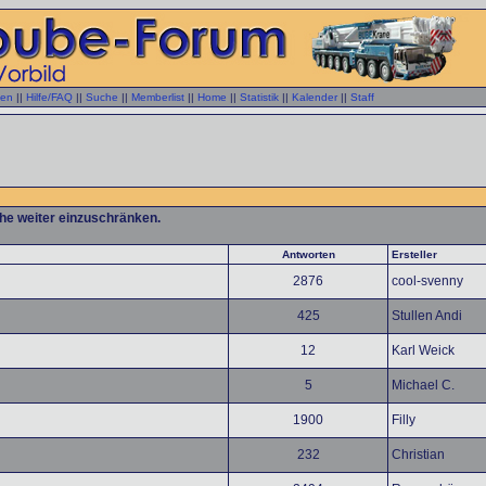
gen
||
Hilfe/FAQ
||
Suche
||
Memberlist
||
Home
||
Statistik
||
Kalender
||
Staff
che weiter einzuschränken.
Antworten
Ersteller
2876
cool-svenny
425
Stullen Andi
12
Karl Weick
5
Michael C.
1900
Filly
232
Christian