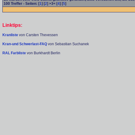
100
Treffer - Seiten: [
1
] [
2
] >3< [
4
] [
5
]
Linktips:
Kranliste
von Carsten Thevessen
Kran-und Schwerlast-FAQ
von Sebastian Suchanek
RAL Farbliste
von Burkhardt Berlin