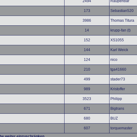
2494
Raupenbär
173
Sebastian520
3986
Thomas Titura
14
krupp-fan (t)
152
XS1055
144
Karl Weick
124
nico
210
tga41660
499
stader73
989
Kristoffer
3523
Philipp
671
Bigtrans
680
BUZ
607
torquemaster
che weiter einzuschränken.