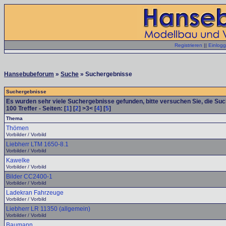
Registrieren
||
Einlog
Hansebubeforum
»
Suche
» Suchergebnisse
Suchergebnisse
Es wurden sehr viele Suchergebnisse gefunden, bitte versuchen Sie, die Su
100
Treffer - Seiten: [
1
] [
2
] >3< [
4
] [
5
]
Thema
Thömen
Vorbilder / Vorbild
Liebherr LTM 1650-8.1
Vorbilder / Vorbild
Kawelke
Vorbilder / Vorbild
Bilder CC2400-1
Vorbilder / Vorbild
Ladekran Fahrzeuge
Vorbilder / Vorbild
Liebherr LR 11350 (allgemein)
Vorbilder / Vorbild
Baumann