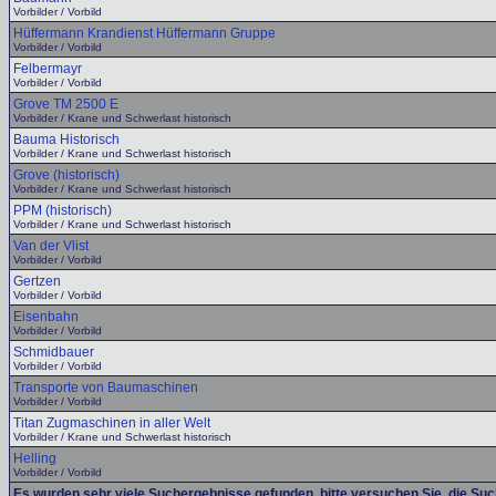
Vorbilder / Vorbild
Hüffermann Krandienst Hüffermann Gruppe
Vorbilder / Vorbild
Felbermayr
Vorbilder / Vorbild
Grove TM 2500 E
Vorbilder / Krane und Schwerlast historisch
Bauma Historisch
Vorbilder / Krane und Schwerlast historisch
Grove (historisch)
Vorbilder / Krane und Schwerlast historisch
PPM (historisch)
Vorbilder / Krane und Schwerlast historisch
Van der Vlist
Vorbilder / Vorbild
Gertzen
Vorbilder / Vorbild
Eisenbahn
Vorbilder / Vorbild
Schmidbauer
Vorbilder / Vorbild
Transporte von Baumaschinen
Vorbilder / Vorbild
Titan Zugmaschinen in aller Welt
Vorbilder / Krane und Schwerlast historisch
Helling
Vorbilder / Vorbild
Es wurden sehr viele Suchergebnisse gefunden, bitte versuchen Sie, die Su