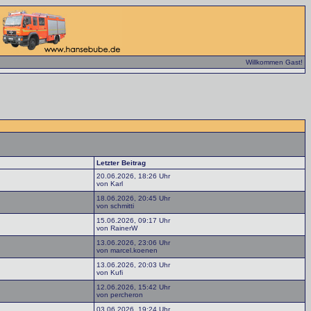
Willkommen Gast!
Letzter Beitrag
20.06.2026, 18:26 Uhr
von Karl
18.06.2026, 20:45 Uhr
von schmitti
15.06.2026, 09:17 Uhr
von RainerW
13.06.2026, 23:06 Uhr
von marcel.koenen
13.06.2026, 20:03 Uhr
von Kufi
12.06.2026, 15:42 Uhr
von percheron
03.06.2026, 19:24 Uhr