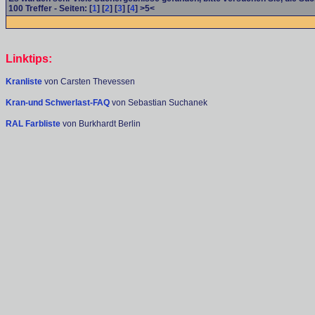
100
Treffer - Seiten: [
1
] [
2
] [
3
] [
4
] >5<
Linktips:
Kranliste
von Carsten Thevessen
Kran-und Schwerlast-FAQ
von Sebastian Suchanek
RAL Farbliste
von Burkhardt Berlin