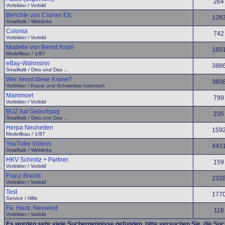
264
Vorbilder / Vorbild
Berichte von Cranes Etc
128
Smalltalk / Weblinks
Colonia
742
Vorbilder / Vorbild
Modelle von Bernd Krahl
189
Modellbau / 1/87
eBay-Wahnsinn
388
Smalltalk / Dies und Das ...
Wer kennt diese Krane?
380
Vorbilder / Krane und Schwerlast historisch
Mammoet
799
Vorbilder / Vorbild
BUZ hat Geburtstag
235
Smalltalk / Dies und Das ...
Herpa Neuheiten
159
Modellbau / 1/87
YouTube Videos
443
Smalltalk / Weblinks
HKV Schmitz + Partner
159
Vorbilder / Vorbild
Franz Bracht
232
Vorbilder / Vorbild
Test
177
Service / Hilfe
Fa. Hack, Neuwied
116
Vorbilder / Vorbild
Es wurden sehr viele Suchergebnisse gefunden, bitte versuchen Sie, die Su