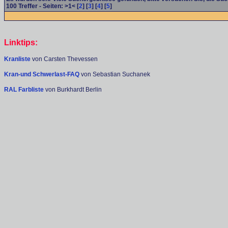
100
Treffer - Seiten: >1< [
2
] [
3
] [
4
] [
5
]
Linktips:
Kranliste
von Carsten Thevessen
Kran-und Schwerlast-FAQ
von Sebastian Suchanek
RAL Farbliste
von Burkhardt Berlin