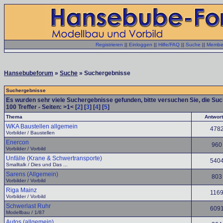
Registrieren
||
Einloggen
||
Hilfe/FAQ
||
Suche
||
Member
Hansebubeforum
»
Suche
» Suchergebnisse
Suchergebnisse
Es wurden sehr viele Suchergebnisse gefunden, bitte versuchen Sie, die Su
100
Treffer - Seiten: >1< [
2
] [
3
] [
4
] [
5
]
Thema
Antwor
WKA Baustellen allgemein
478
Vorbilder / Baustellen
Enercon
960
Vorbilder / Vorbild
Unfälle (Krane & Schwertransporte)
540
Smalltalk / Dies und Das ...
Sarens (Allgemein)
803
Vorbilder / Vorbild
Riga Mainz
116
Vorbilder / Vorbild
Schwerlast Ruhr
609
Modellbau / 1/87
Autos (allgemein)