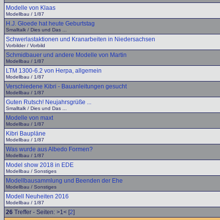
Modelle von Klaas
Modellbau / 1/87
H.J. Gloede hat heute Geburtstag
Smalltalk / Dies und Das ...
Schwerlastaktionen und Kranarbeiten in Niedersachsen
Vorbilder / Vorbild
Schmidbauer und andere Modelle von Martin
Modellbau / 1/87
LTM 1300-6.2 von Herpa, allgemein
Modellbau / 1/87
Verschiedene Kibri - Bauanleitungen gesucht
Modellbau / 1/87
Guten Rutsch! Neujahrsgrüße ...
Smalltalk / Dies und Das ...
Modelle von maxt
Modellbau / 1/87
Kibri Baupläne
Modellbau / 1/87
Was wurde aus Albedo Formen?
Modellbau / 1/87
Model show 2018 in EDE
Modellbau / Sonstiges
Modellbausammlung und Beenden der Ehe
Modellbau / Sonstiges
Modell Neuheiten 2016
Modellbau / 1/87
26
Treffer - Seiten: >1< [
2
]