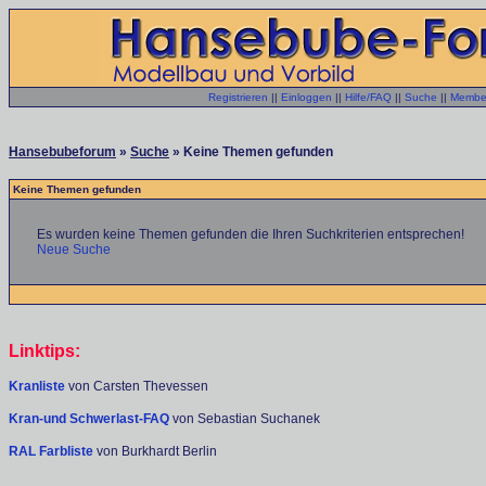
Registrieren
||
Einloggen
||
Hilfe/FAQ
||
Suche
||
Member
Hansebubeforum
»
Suche
» Keine Themen gefunden
Keine Themen gefunden
Es wurden keine Themen gefunden die Ihren Suchkriterien entsprechen!
Neue Suche
Linktips:
Kranliste
von Carsten Thevessen
Kran-und Schwerlast-FAQ
von Sebastian Suchanek
RAL Farbliste
von Burkhardt Berlin