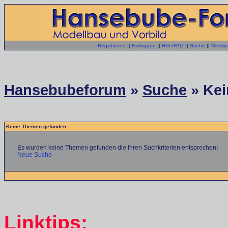
Registrieren
||
Einloggen
||
Hilfe/FAQ
||
Suche
||
Member
Hansebubeforum
»
Suche
» Kei
Keine Themen gefunden
Es wurden keine Themen gefunden die Ihren Suchkriterien entsprechen!
Neue Suche
Linktips: