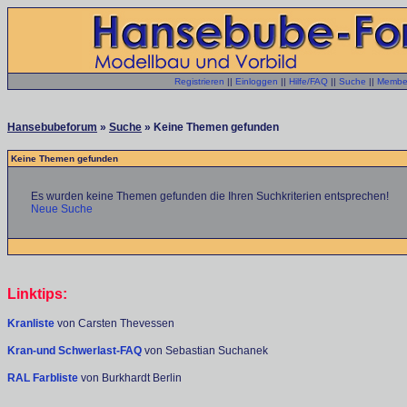
Registrieren
||
Einloggen
||
Hilfe/FAQ
||
Suche
||
Member
Hansebubeforum
»
Suche
» Keine Themen gefunden
Keine Themen gefunden
Es wurden keine Themen gefunden die Ihren Suchkriterien entsprechen!
Neue Suche
Linktips:
Kranliste
von Carsten Thevessen
Kran-und Schwerlast-FAQ
von Sebastian Suchanek
RAL Farbliste
von Burkhardt Berlin