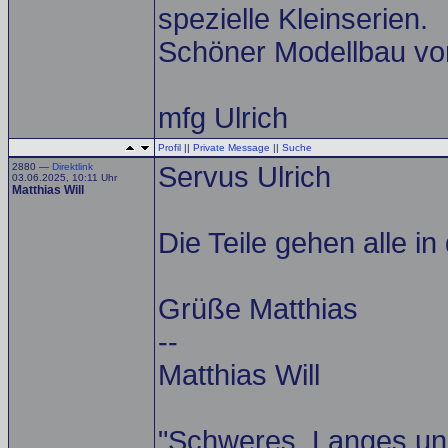
spezielle Kleinserien.
Schöner Modellbau von 
mfg Ulrich
Profil
||
Private Message
||
Suche
2880 —
Direktlink
Servus Ulrich
03.06.2025, 10:11 Uhr
Matthias Will
Die Teile gehen alle i
Grüße Matthias
--
Matthias Will
"Schweres, Langes un