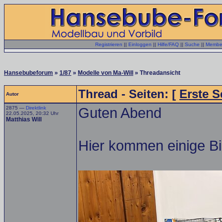
Registrieren
||
Einloggen
||
Hilfe/FAQ
||
Suche
||
Member
Hansebubeforum
»
1/87
»
Modelle von Ma-Will
» Threadansicht
Thread - Seiten: [
Erste S
Autor
2875 —
Direktlink
Guten Abend
22.05.2025, 20:32 Uhr
Matthias Will
Hier kommen einige Bi