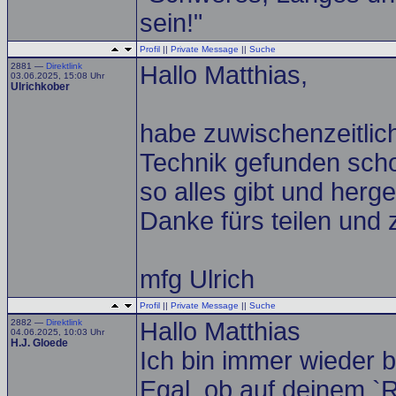
sein!"
Profil
||
Private Message
||
Suche
2881 —
Direktlink
Hallo Matthias,
03.06.2025, 15:08 Uhr
Ulrichkober
habe zuwischenzeitlic
Technik gefunden scho
so alles gibt und herge
Danke fürs teilen und 
mfg Ulrich
Profil
||
Private Message
||
Suche
2882 —
Direktlink
Hallo Matthias
04.06.2025, 10:03 Uhr
H.J. Gloede
Ich bin immer wieder b
Egal, ob auf deinem `R