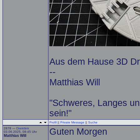
Aus dem Hause 3D Dru
--
Matthias Will
"Schweres, Langes un
sein!"
Profil
||
Private Message
||
Suche
2878 —
Direktlink
Guten Morgen
03.06.2025, 08:45 Uhr
Matthias Will