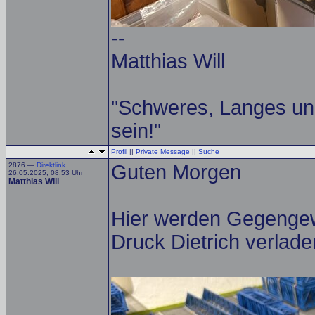
--
Matthias Will
"Schweres, Langes un
sein!"
Profil
||
Private Message
||
Suche
2876 —
Direktlink
Guten Morgen
26.05.2025, 08:53 Uhr
Matthias Will
Hier werden Gegenge
Druck Dietrich verlad