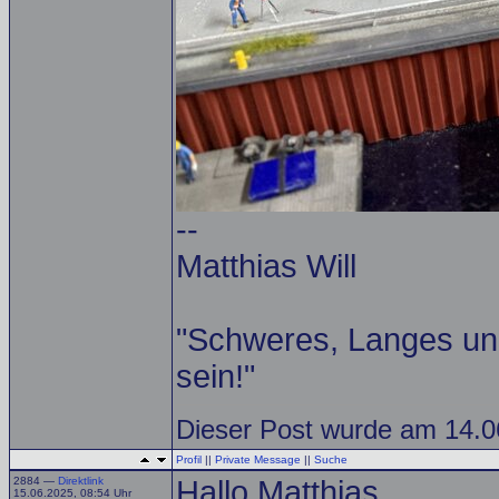
--
Matthias Will
"Schweres, Langes un
sein!"
Dieser Post wurde am 14.06
Profil
||
Private Message
||
Suche
2884 —
Direktlink
Hallo Matthias
15.06.2025, 08:54 Uhr