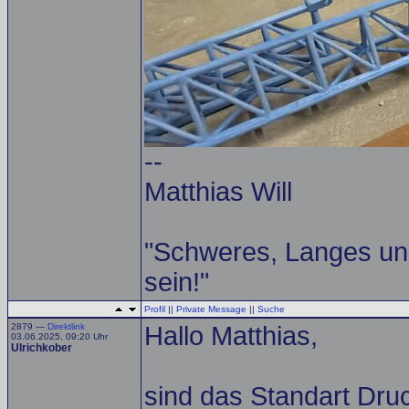
--
Matthias Will
"Schweres, Langes un
sein!"
Profil
||
Private Message
||
Suche
2879 —
Direktlink
Hallo Matthias,
03.06.2025, 09:20 Uhr
Ulrichkober
sind das Standart Druc