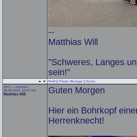
--
Matthias Will
"Schweres, Langes un
sein!"
Profil
||
Private Message
||
Suche
2877 —
Direktlink
Guten Morgen
26.05.2025, 10:07 Uhr
Matthias Will
Hier ein Bohrkopf ein
Herrenknecht!