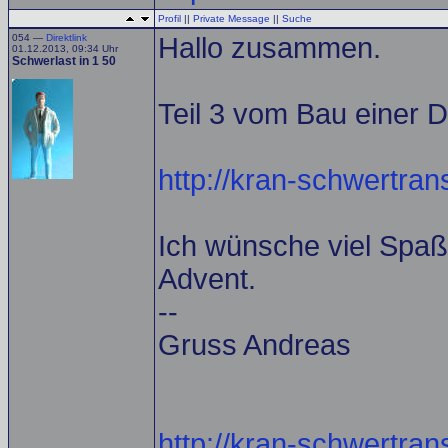
Profil
||
Private Message
||
Suche
054 —
Direktlink
Hallo zusammen.
01.12.2013, 09:34 Uhr
Schwerlast in 1 50
Teil 3 vom Bau einer D
http://kran-schwertrans
Ich wünsche viel Spaß
Advent.
--
Gruss Andreas
http://kran-schwertrans