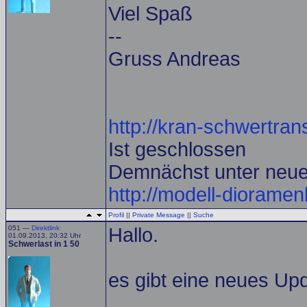
Viel Spaß
--
Gruss Andreas
http://kran-schwertrans
Ist geschlossen
Demnächst unter neu
http://modell-diorame
Profil
||
Private Message
||
Suche
051 —
Direktlink
Hallo.
01.09.2013, 20:32 Uhr
Schwerlast in 1 50
es gibt eine neues Up