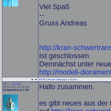
Viel Spaß
--
Gruss Andreas
http://kran-schwertrans
Ist geschlossen
Demnächst unter neu
http://modell-diorame
Profil
||
Private Message
||
Suche
052 —
Direktlink
Hallo zusammen.
08.09.2013, 20:19 Uhr
Schwerlast in 1 50
es gibt neues aus der