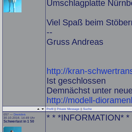
Umschlagplatte Nürnb
Viel Spaß beim Stöber
--
Gruss Andreas
http://kran-schwertrans
Ist geschlossen
Demnächst unter neu
http://modell-diorame
Profil
||
Private Message
||
Suche
057 —
Direktlink
* * *INFORMATION* * 
30.10.2016, 14:49 Uhr
Schwerlast in 1 50