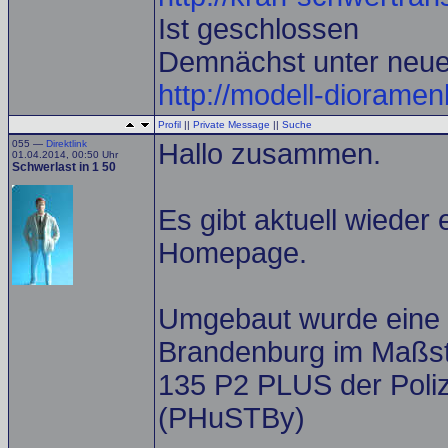
Ist geschlossen
Demnächst unter neu
http://modell-diorame
Profil
||
Private Message
||
Suche
055 —
Direktlink
Hallo zusammen.
01.04.2014, 00:50 Uhr
Schwerlast in 1 50
Es gibt aktuell wieder
Homepage.
Umgebaut wurde eine E
Brandenburg im Maßsta
135 P2 PLUS der Poliz
(PHuSTBy)