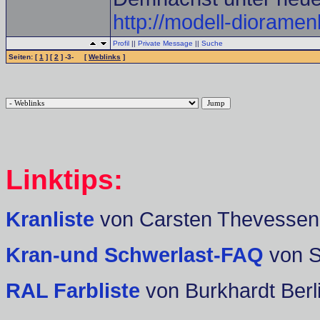
http://modell-diorame
Profil
||
Private Message
||
Suche
Seiten: [
1
] [
2
] -3- [
Weblinks
]
Linktips:
Kranliste
von Carsten Thevessen
Kran-und Schwerlast-FAQ
von 
RAL Farbliste
von Burkhardt Berl