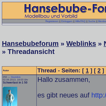
Registrieren
||
Einloggen
||
Hilfe/FAQ
||
Suche
||
Member
Hansebubeforum
»
Weblinks
»
» Threadansicht
Thread - Seiten: [
1
] [
2
] 
Autor
050 —
Direktlink
Hallo zusammen,
02.06.2013, 18:03 Uhr
Schwerlast in 1 50
es gibt neues auf
http: