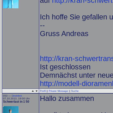
auf
http://kran-schwert
Ich hoffe Sie gefallen
--
Gruss Andreas
http://kran-schwertrans
Ist geschlossen
Demnächst unter neu
http://modell-diorame
Profil
||
Private Message
||
Suche
053 —
Direktlink
Hallo zusammen
07.10.2013, 19:00 Uhr
Schwerlast in 1 50