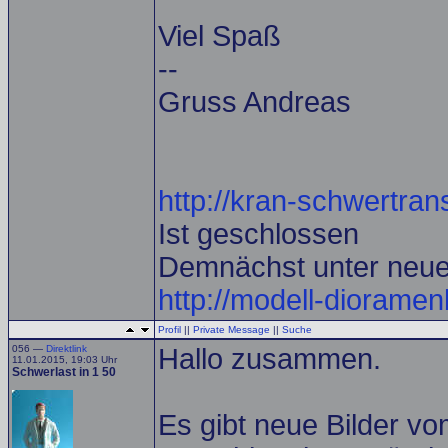
Viel Spaß
--
Gruss Andreas
http://kran-schwertrans
Ist geschlossen
Demnächst unter neu
http://modell-diorame
Profil
||
Private Message
||
Suche
056 —
Direktlink
Hallo zusammen.
11.01.2015, 19:03 Uhr
Schwerlast in 1 50
Es gibt neue Bilder v