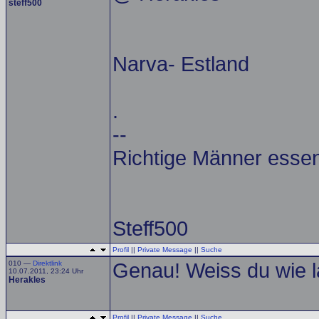
steff500
Narva- Estland
.
--
Richtige Männer esse
Steff500
Profil
||
Private Message
||
Suche
010 —
Direktlink
Genau! Weiss du wie l
10.07.2011, 23:24 Uhr
Herakles
Profil
||
Private Message
||
Suche