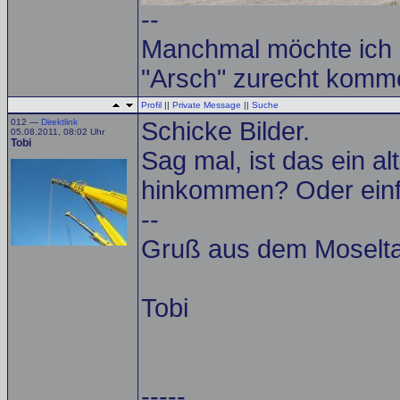
--
Manchmal möchte ich e
"Arsch" zurecht komme
Profil
||
Private Message
||
Suche
012 —
Direktlink
Schicke Bilder.
05.08.2011, 08:02 Uhr
Tobi
Sag mal, ist das ein a
hinkommen? Oder einfa
--
Gruß aus dem Moselta
Tobi
-----