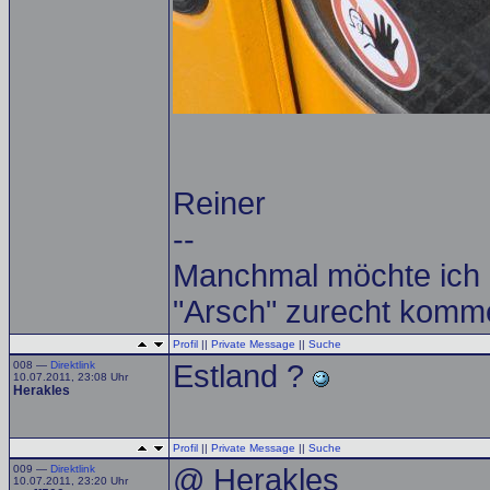
Reiner
--
Manchmal möchte ich e
"Arsch" zurecht komme
Profil
||
Private Message
||
Suche
008 —
Direktlink
Estland ?
10.07.2011, 23:08 Uhr
Herakles
Profil
||
Private Message
||
Suche
009 —
Direktlink
@ Herakles
10.07.2011, 23:20 Uhr