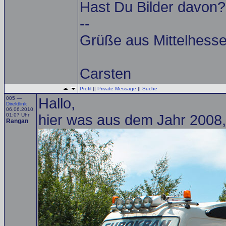
Hast Du Bilder davon?
--
Grüße aus Mittelhess
Carsten
Profil
||
Private Message
||
Suche
005 —
Hallo,
Direktlink
06.06.2010,
01:07 Uhr
hier was aus dem Jahr 2008, 
Rangan