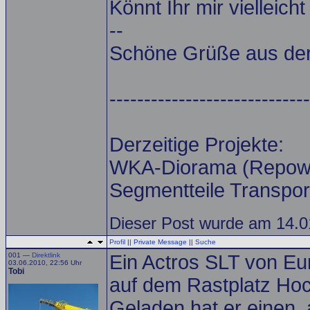
Könnt Ihr mir vielleich
--
Schöne Grüße aus der 
-----------------------------
Derzeitige Projekte:
WKA-Diorama (Repow
Segmentteile Transpor
Dieser Post wurde am 14.01
Profil
||
Private Message
||
Suche
001 —
Direktlink
Ein Actros SLT von Eu
03.06.2010, 22:56 Uhr
Tobi
auf dem Rastplatz Hoc
Geladen hat er einen, 