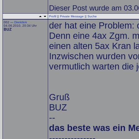
Dieser Post wurde am 03.06
Profil
||
Private Message
||
Suche
002 —
Direktlink
der hat eine Problem: 
04.06.2010, 20:34 Uhr
BUZ
Denn eine 4ax Zgm. mi
einen alten 5ax Kran l
Inzwischen wurden vor
vermutlich warten die 
Gruß
BUZ
--
das beste was ein M
---------------