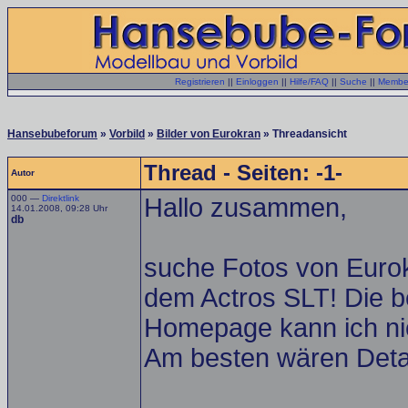
Registrieren
||
Einloggen
||
Hilfe/FAQ
||
Suche
||
Member
Hansebubeforum
»
Vorbild
»
Bilder von Eurokran
» Threadansicht
Thread - Seiten: -1-
Autor
000 —
Direktlink
Hallo zusammen,
14.01.2008, 09:28 Uhr
db
suche Fotos von Euro
dem Actros SLT! Die b
Homepage kann ich ni
Am besten wären Deta