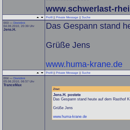
www.schwerlast-rhei
Profil
||
Private Message
||
Suche
003 —
Direktlink
Das Gespann stand he
04.06.2010, 20:39 Uhr
Jens.H.
Grüße Jens
www.huma-krane.de
Profil
||
Private Message
||
Suche
004 —
Direktlink
05.06.2010, 06:57 Uhr
TranceMax
Zitat:
Jens.H. postete
Das Gespann stand heute auf dem Rasthof K
Grüße Jens
www.huma-krane.de