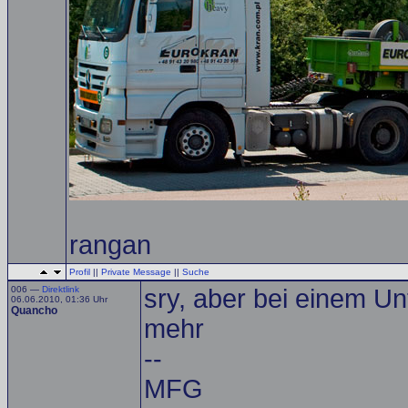
rangan
Profil
||
Private Message
||
Suche
006 —
Direktlink
sry, aber bei einem U
06.06.2010, 01:36 Uhr
Quancho
mehr
--
MFG