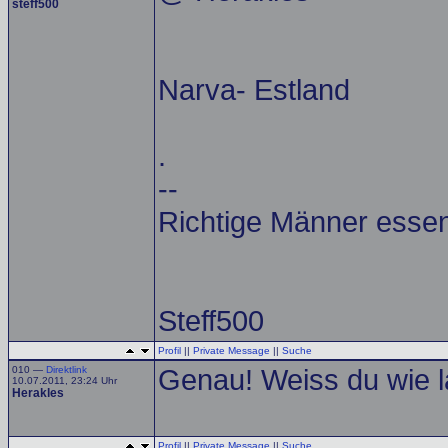
steff500
Narva- Estland
.
--
Richtige Männer esse
Steff500
Profil
||
Private Message
||
Suche
010 —
Direktlink
Genau! Weiss du wie l
10.07.2011, 23:24 Uhr
Herakles
Profil
||
Private Message
||
Suche