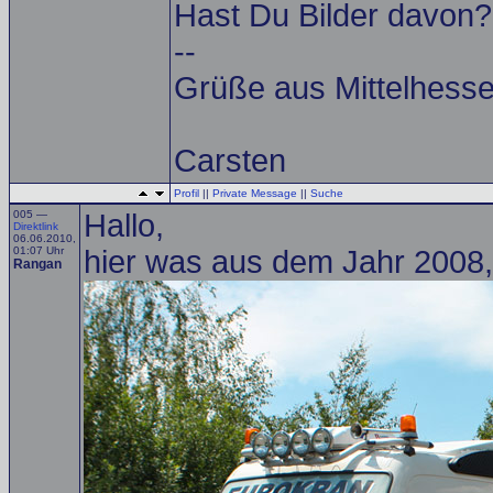
Hast Du Bilder davon?
--
Grüße aus Mittelhess
Carsten
Profil
||
Private Message
||
Suche
005 —
Hallo,
Direktlink
06.06.2010,
01:07 Uhr
hier was aus dem Jahr 2008, 
Rangan