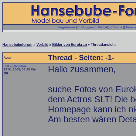
Registrieren
||
Einloggen
||
Hilfe/FAQ
||
Suche
||
Member
Hansebubeforum
»
Vorbild
»
Bilder von Eurokran
» Threadansicht
Thread - Seiten: -1-
Autor
000 —
Direktlink
Hallo zusammen,
14.01.2008, 09:28 Uhr
db
suche Fotos von Euro
dem Actros SLT! Die b
Homepage kann ich ni
Am besten wären Deta