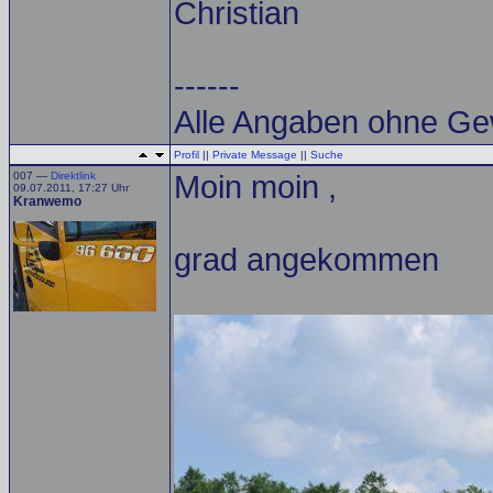
Christian
------
Alle Angaben ohne Ge
Profil
||
Private Message
||
Suche
007 —
Direktlink
Moin moin ,
09.07.2011, 17:27 Uhr
Kranwemo
grad angekommen