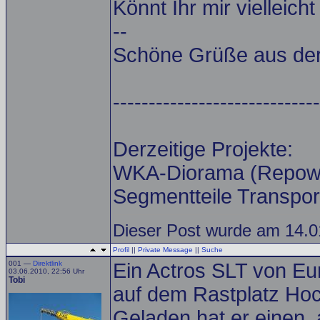
Könnt Ihr mir vielleich
--
Schöne Grüße aus der 
-----------------------------
Derzeitige Projekte:
WKA-Diorama (Repow
Segmentteile Transpor
Dieser Post wurde am 14.01
Profil
||
Private Message
||
Suche
001 —
Direktlink
Ein Actros SLT von Eu
03.06.2010, 22:56 Uhr
Tobi
auf dem Rastplatz Hoc
Geladen hat er einen, 