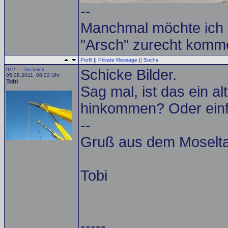
--
Manchmal möchte ich e
"Arsch" zurecht komme
Profil
||
Private Message
||
Suche
012 —
Direktlink
Schicke Bilder.
05.08.2011, 08:02 Uhr
Tobi
Sag mal, ist das ein a
hinkommen? Oder einfa
--
Gruß aus dem Moselta
Tobi
-----