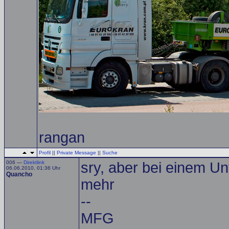
rangan
Profil
||
Private Message
||
Suche
006 —
Direktlink
sry, aber bei einem U
06.06.2010, 01:36 Uhr
Quancho
mehr
--
MFG