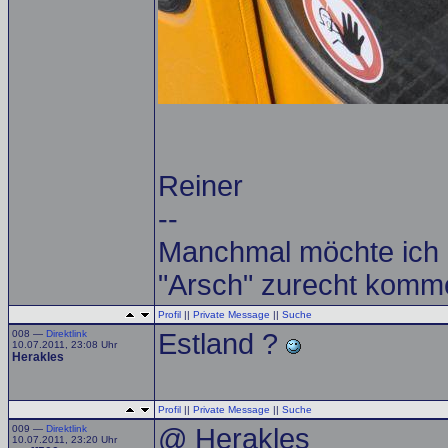
Reiner
--
Manchmal möchte ich e
"Arsch" zurecht komme
Profil
||
Private Message
||
Suche
008 —
Direktlink
Estland ?
10.07.2011, 23:08 Uhr
Herakles
Profil
||
Private Message
||
Suche
009 —
Direktlink
@ Herakles
10.07.2011, 23:20 Uhr