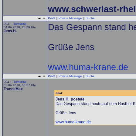
www.schwerlast-rhei
Profil
||
Private Message
||
Suche
003 —
Direktlink
Das Gespann stand he
04.06.2010, 20:39 Uhr
Jens.H.
Grüße Jens
www.huma-krane.de
Profil
||
Private Message
||
Suche
004 —
Direktlink
05.06.2010, 06:57 Uhr
TranceMax
Zitat:
Jens.H. postete
Das Gespann stand heute auf dem Rasthof K
Grüße Jens
www.huma-krane.de