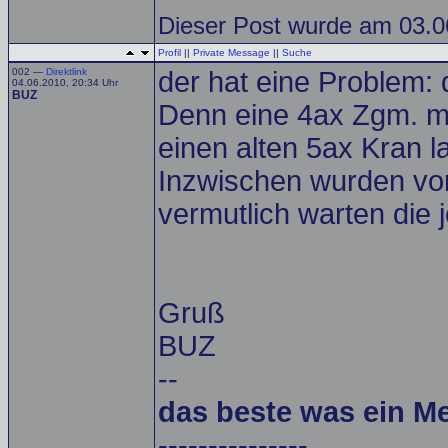
Dieser Post wurde am 03.06
Profil
||
Private Message
||
Suche
002 —
Direktlink
der hat eine Problem: 
04.06.2010, 20:34 Uhr
BUZ
Denn eine 4ax Zgm. mi
einen alten 5ax Kran l
Inzwischen wurden vor
vermutlich warten die 
Gruß
BUZ
--
das beste was ein M
---------------