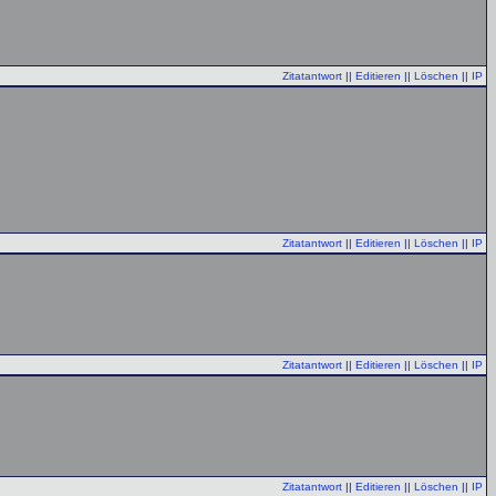
Zitatantwort
||
Editieren
||
Löschen
||
IP
Zitatantwort
||
Editieren
||
Löschen
||
IP
Zitatantwort
||
Editieren
||
Löschen
||
IP
Zitatantwort
||
Editieren
||
Löschen
||
IP