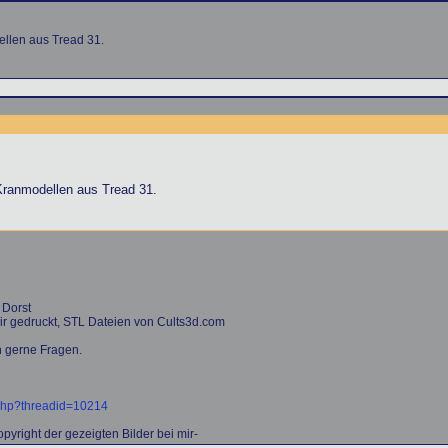
ellen aus Tread 31.
 Kranmodellen aus Tread 31.
 Dorst
ir gedruckt, STL Dateien von Cults3d.com
n gerne Fragen.
php?threadid=10214
yright der gezeigten Bilder bei mir-