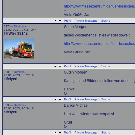
http://www.messezentrum.de/fuer-besucher/
--
Viele Grüße Jan
Profil
||
Private Message
||
Suche
027 —
Direktlink
Guten Morgen,
21.01.2017, 07:37 Uhr
THWler 33142
deses Wochenende ist es wieder soweit.
http://www.messezentrum.de/fuer-besucher/
--
Viele Grüße Jan
Profil
||
Private Message
||
Suche
028 —
Direktlink
Guten Morgen
22.01.2023, 06:27 Uhr
eifelyeti
Kann jemand Bilder einstellen von der dies
Danke
Oli
Profil
||
Private Message
||
Suche
029 —
Direktlink
Danke Michael
25.01.2023, 20:34 Uhr
eifelyeti
Hab wohl wieder was verpasst......
Gruß
Oli
Profil
||
Private Message
||
Suche