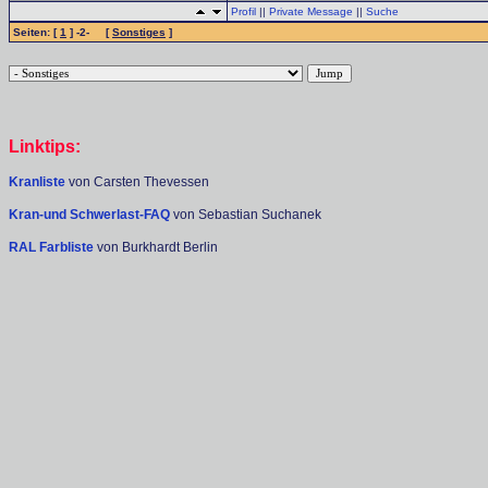
Profil
||
Private Message
||
Suche
Seiten: [
1
] -2- [
Sonstiges
]
Linktips:
Kranliste
von Carsten Thevessen
Kran-und Schwerlast-FAQ
von Sebastian Suchanek
RAL Farbliste
von Burkhardt Berlin