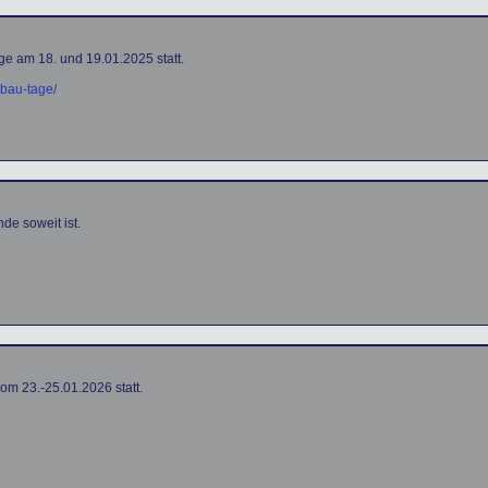
ge am 18. und 19.01.2025 statt.
lbau-tage/
e soweit ist.
om 23.-25.01.2026 statt.