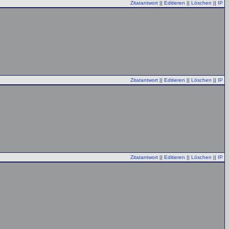
Zitatantwort
||
Editieren
||
Löschen
||
IP
Zitatantwort
||
Editieren
||
Löschen
||
IP
Zitatantwort
||
Editieren
||
Löschen
||
IP