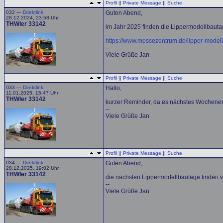
Profil
||
Private Message
||
Suche
032 —
Direktlink
Guten Abend,
28.12.2024, 23:58 Uhr
THWler 33142
im Jahr 2025 finden die Lippermodellbauta
https://www.messezentrum.de/lipper-model
--
Viele Grüße Jan
Profil
||
Private Message
||
Suche
033 —
Direktlink
Hallo,
11.01.2025, 15:47 Uhr
THWler 33142
kurzer Reminder, da es nächstes Wochenend
--
Viele Grüße Jan
Profil
||
Private Message
||
Suche
034 —
Direktlink
Guten Abend,
28.12.2025, 19:02 Uhr
THWler 33142
die nächsten Lippermodellbautage finden v
--
Viele Grüße Jan