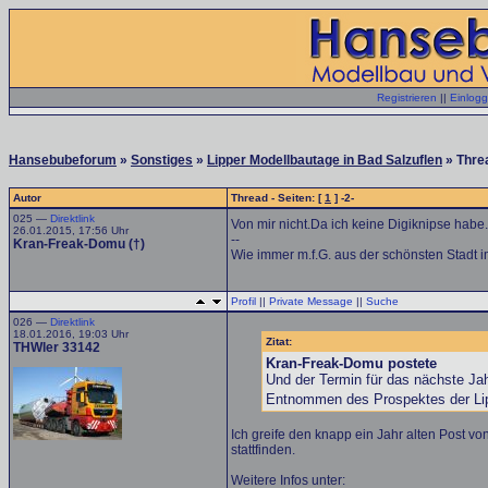
Registrieren
||
Einlog
Hansebubeforum
»
Sonstiges
»
Lipper Modellbautage in Bad Salzuflen
» Thre
Autor
Thread - Seiten: [
1
] -2-
025 —
Direktlink
Von mir nicht.Da ich keine Digiknipse habe.
26.01.2015, 17:56 Uhr
--
Kran-Freak-Domu (†)
Wie immer m.f.G. aus der schönsten Stadt i
Profil
||
Private Message
||
Suche
026 —
Direktlink
18.01.2016, 19:03 Uhr
Zitat:
THWler 33142
Kran-Freak-Domu postete
Und der Termin für das nächste Jah
Entnommen des Prospektes der Lipp
Ich greife den knapp ein Jahr alten Post
stattfinden.
Weitere Infos unter: