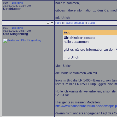
030 —
Direktlink
hallo zusammen,
26.01.2023, 21:14 Uhr
Ulrichkober
gibt es nähere Information zu den Kranmod
mfg Ulrich
Profil
||
Private Message
||
Suche
031 —
Direktlink
03.03.2023, 08:57 Uhr
Zitat:
Oke Klingenberg
Ulrichkober postete
hallo zusammen,
gibt es nähere Information zu den
mfg Ulrich
Moin Ulrich,
die Modelle stammen von mir.
links im Bild die LR 1400 - Bausatz von Jan
rechts im Bild LR1250-1 unplugged - von m
Hoffe ich konnte dir weiterhelfen, ansonste
Gruß Oke
--
Hier gehts zu meinen Modellen:
http://www.hansebubeforum.de/showtopic.
-Wenn nicht anders angegeben liegt das Cop