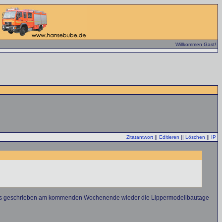
Willkommen Gast!
Zitatantwort
||
Editieren
||
Löschen
||
IP
ereits geschrieben am kommenden Wochenende wieder die Lippermodellbautage