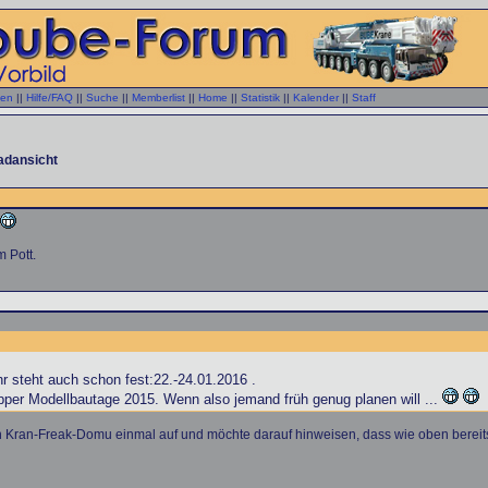
gen
||
Hilfe/FAQ
||
Suche
||
Memberlist
||
Home
||
Statistik
||
Kalender
||
Staff
adansicht
m Pott.
r steht auch schon fest:22.-24.01.2016 .
er Modellbautage 2015. Wenn also jemand früh genug planen will ...
 von Kran-Freak-Domu einmal auf und möchte darauf hinweisen, dass wie oben b