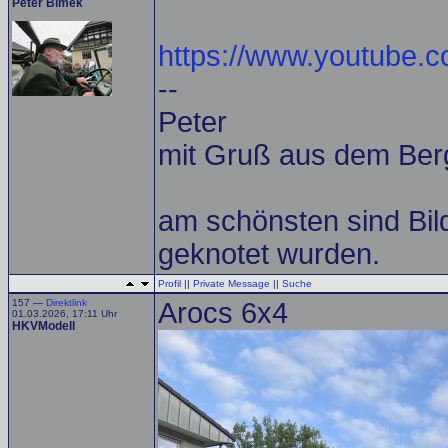
Peter Bimek
https://www.youtube.c
--
Peter
mit Gruß aus dem Ber
am schönsten sind Bild
geknotet wurden.
Profil
||
Private Message
||
Suche
157 —
Direktlink
Arocs 6x4
01.03.2026, 17:11 Uhr
HKVModell