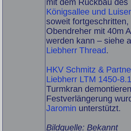
mit dem Rückbau de
Königsallee und Luise
soweit fortgeschritten
Obendreher mit 40m A
werden kann – siehe 
Liebherr Thread
.
HKV Schmitz & Partne
Liebherr LTM 1450-8.
Turmkran demontieren 
Festverlängerung wu
Jaromin
unterstützt.
Bildquelle: Bekannt