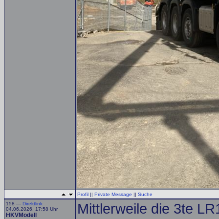
Profil
||
Private Message
||
Suche
158 —
Direktlink
Mittlerweile die 3te L
04.06.2026, 17:58 Uhr
HKVModell