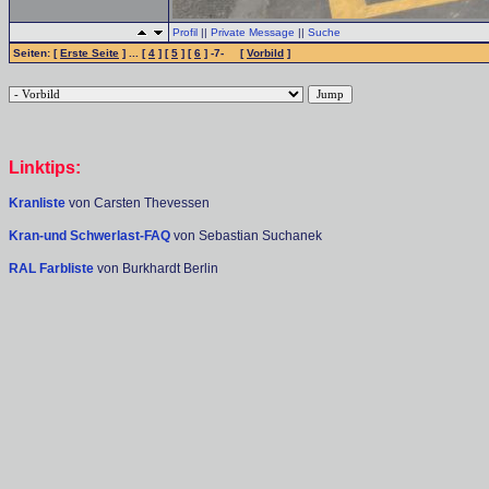
Profil
||
Private Message
||
Suche
Seiten: [
Erste Seite
] ... [
4
] [
5
] [
6
] -7- [
Vorbild
]
Linktips:
Kranliste
von Carsten Thevessen
Kran-und Schwerlast-FAQ
von Sebastian Suchanek
RAL Farbliste
von Burkhardt Berlin