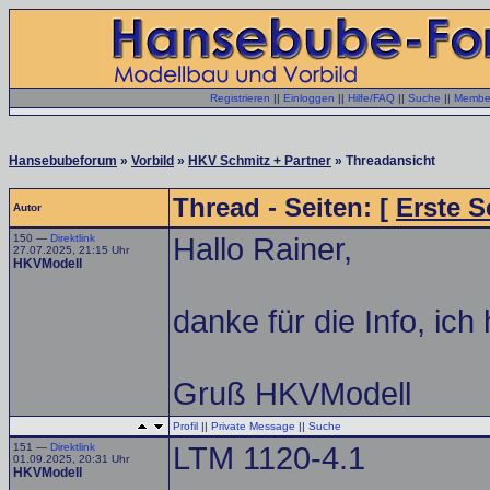
Registrieren
||
Einloggen
||
Hilfe/FAQ
||
Suche
||
Member
Hansebubeforum
»
Vorbild
»
HKV Schmitz + Partner
» Threadansicht
Thread - Seiten: [
Erste S
Autor
150 —
Direktlink
Hallo Rainer,
27.07.2025, 21:15 Uhr
HKVModell
danke für die Info, ich
Gruß HKVModell
Profil
||
Private Message
||
Suche
151 —
Direktlink
LTM 1120-4.1
01.09.2025, 20:31 Uhr
HKVModell