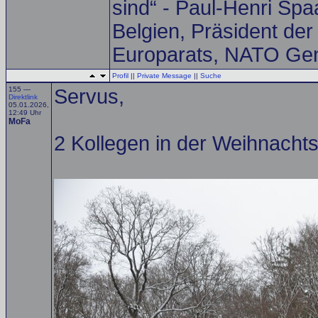
sind“ - Paul-Henri Spa
Belgien, Präsident de
Europarats, NATO Gen
Profil
||
Private Message
||
Suche
155 —
Servus,
Direktlink
05.01.2026,
12:49 Uhr
MoFa
2 Kollegen in der Weihnacht