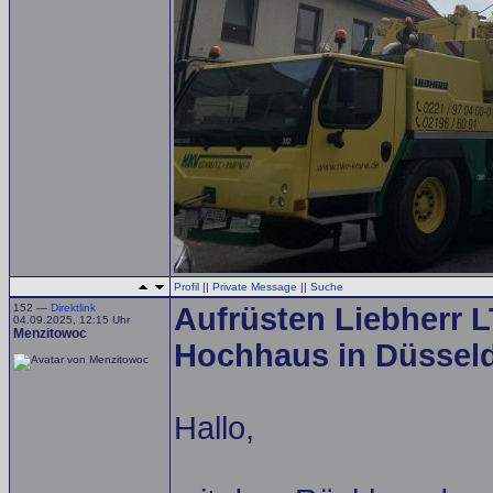
Profil
||
Private Message
||
Suche
152 —
Direktlink
Aufrüsten Liebherr 
04.09.2025, 12:15 Uhr
Menzitowoc
Hochhaus in Düsseldo
Hallo,