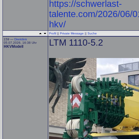
https://schwerlast-
talente.com/2026/06/0
hkv/
Profil
||
Private Message
||
Suche
159 —
Direktlink
LTM 1110-5.2
05.07.2026, 16:38 Uhr
HKVModell