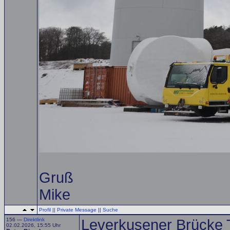
Gruß
Mike
Profil
||
Private Message
||
Suche
156 —
Direktlink
Leverkusener Brücke Tr
02.02.2026, 15:55 Uhr