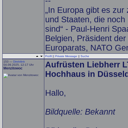
--
„In Europa gibt es zur
und Staaten, die noch 
sind“ - Paul-Henri Spa
Belgien, Präsident de
Europarats, NATO Gen
Profil
||
Private Message
||
Suche
153 —
Direktlink
Aufrüsten Liebherr 
04.09.2025, 12:17 Uhr
Menzitowoc
Hochhaus in Düsseldo
Hallo,
Bildquelle: Bekannt