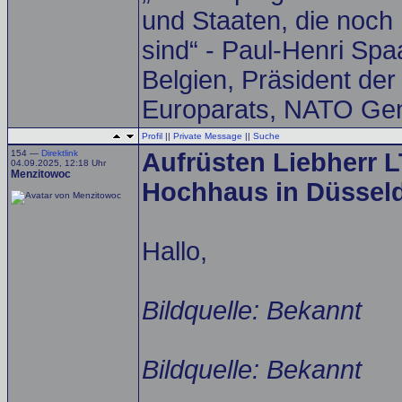
und Staaten, die noch 
sind“ - Paul-Henri Spa
Belgien, Präsident de
Europarats, NATO Gen
Profil
||
Private Message
||
Suche
154 —
Direktlink
Aufrüsten Liebherr 
04.09.2025, 12:18 Uhr
Menzitowoc
Hochhaus in Düsseldo
Hallo,
Bildquelle: Bekannt
Bildquelle: Bekannt