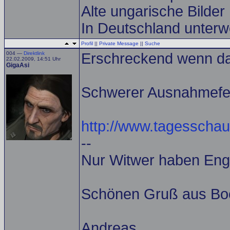
Alte ungarische Bilder
In Deutschland unterw
Profil
||
Private Message
||
Suche
004 —
Direktlink
Erschreckend wenn d
22.02.2009, 14:51 Uhr
GigaAsi
Schwerer Ausnahmefeh
http://www.tagesschau
--
Nur Witwer haben Enge
Schönen Gruß aus Bo
Andreas