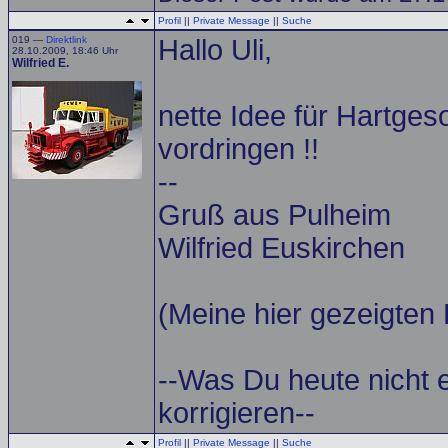
Profil
||
Private Message
||
Suche
019 —
Direktlink
Hallo Uli,
28.10.2009, 18:46 Uhr
Wilfried E.
nette Idee für Hartges
vordringen !!
--
Gruß aus Pulheim
Wilfried Euskirchen
(Meine hier gezeigten 
--Was Du heute nicht 
korrigieren--
Profil
||
Private Message
||
Suche