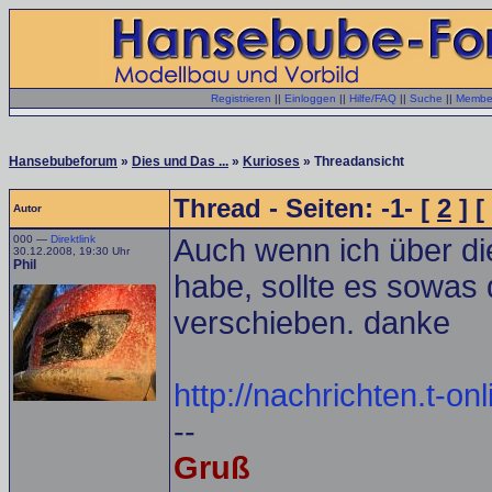
Registrieren
||
Einloggen
||
Hilfe/FAQ
||
Suche
||
Member
Hansebubeforum
»
Dies und Das ...
»
Kurioses
» Threadansicht
Thread - Seiten: -1- [
2
] [
Autor
000 —
Direktlink
Auch wenn ich über d
30.12.2008, 19:30 Uhr
Phil
habe, sollte es sowas 
verschieben. danke
http://nachrichten.t-o
--
Gruß