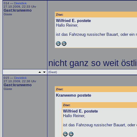
014 —
Direktlink
27.10.2009, 22:33 Uhr
Gast:kranwemo
Gäste
Zitat:
Wilfried E. postete
Hallo Reiner,
ist das Fahrzeug russischer Bauart, oder ein
nicht ganz so weit östli
(Gast)
015 —
Direktlink
27.10.2009, 22:36 Uhr
Gast:kranwemo
Gäste
Zitat:
Kranwemo postete
Zitat:
Wilfried E. postete
Hallo Reiner,
ist das Fahrzeug russischer Bauart, oder