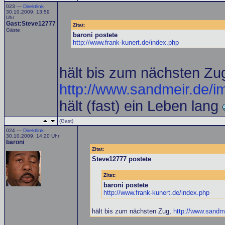
023 —
Direktlink
30.10.2009, 13:59
Uhr
Gast:Steve12777
Zitat:
Gäste
baroni postete
http://www.frank-kunert.de/index.php
hält bis zum nächsten Zu
http://www.sandmeir.de/i
hält (fast) ein Leben lang
(Gast)
024 —
Direktlink
30.10.2009, 14:20 Uhr
baroni
Zitat:
Steve12777 postete
Zitat:
baroni postete
http://www.frank-kunert.de/index.php
hält bis zum nächsten Zug,
http://www.sandm