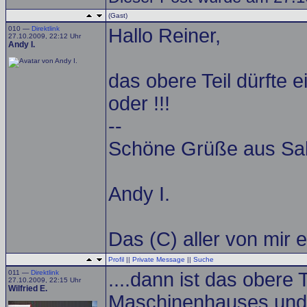
(Gast)
010 —
Direktlink
Hallo Reiner,
27.10.2009, 22:12 Uhr
Andy I.
das obere Teil dürfte 
oder !!!
--
Schöne Grüße aus Sal
Andy I.
Das (C) aller von mir ein
Profil
||
Private Message
||
Suche
011 —
Direktlink
....dann ist das obere
27.10.2009, 22:15 Uhr
Wilfried E.
Maschinenhauses und d