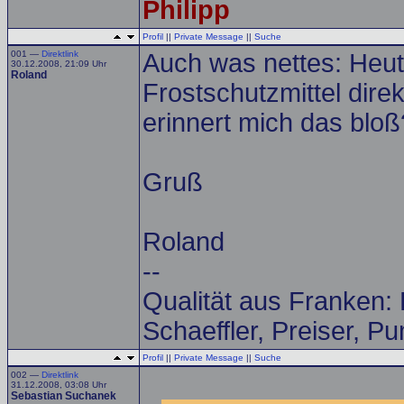
Philipp
Profil
||
Private Message
||
Suche
001 —
Direktlink
Auch was nettes: Heut
30.12.2008, 21:09 Uhr
Roland
Frostschutzmittel dir
erinnert mich das bloß?
Gruß
Roland
--
Qualität aus Franken:
Schaeffler, Preiser, P
Profil
||
Private Message
||
Suche
002 —
Direktlink
31.12.2008, 03:08 Uhr
Sebastian Suchanek