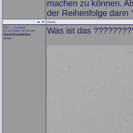
machen zu können. Als
der Reihenfolge dann "
(Gast)
007 —
Direktlink
Was ist das ???????
27.10.2009, 21:33 Uhr
Gast:kranwemo
Gäste