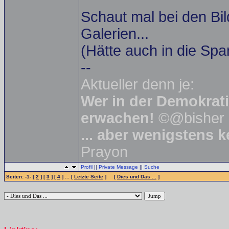
Schaut mal bei den Bil
Galerien...
(Hätte auch in die Spa
--
Aktueller denn je:
Wer in der Demokratie
erwachen!
©@bisher 
... aber wenigstens 
Prayon
Profil
||
Private Message
||
Suche
Seiten: -1- [
2
] [
3
] [
4
] ... [
Letzte Seite
] [
Dies und Das ...
]