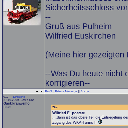
Sicherheitsschloss v
--
Gruß aus Pulheim
Wilfried Euskirchen
(Meine hier gezeigten 
--Was Du heute nicht 
korrigieren--
Profil
||
Private Message
||
Suche
012 —
Direktlink
27.10.2009, 22:16 Uhr
Gast:kranwemo
Gäste
Zitat:
Wilfried E. postete
....dann ist das obere Teil die Entriegelung
Zugang des WKA-Turms !!