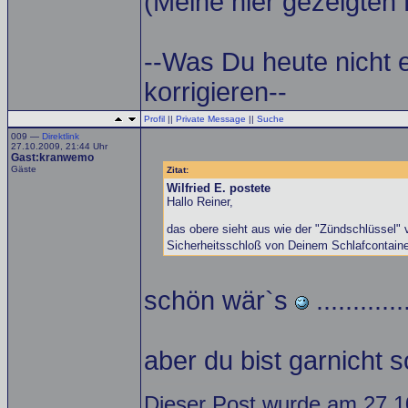
(Meine hier gezeigten 
--Was Du heute nicht 
korrigieren--
Profil
||
Private Message
||
Suche
009 —
Direktlink
27.10.2009, 21:44 Uhr
Gast:kranwemo
Gäste
Zitat:
Wilfried E. postete
Hallo Reiner,
das obere sieht aus wie der "Zündschlüssel" 
Sicherheitsschloß von Deinem Schlafcontaine
schön wär`s
............
aber du bist garnicht s
Dieser Post wurde am 27.1