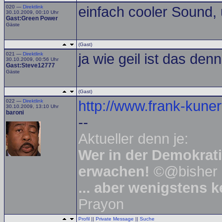
020 —
Direktlink
einfach cooler Sound
30.10.2009, 00:10 Uhr
Gast:Green Power
Gäste
(Gast)
021 —
Direktlink
ja wie geil ist das den
30.10.2009, 00:56 Uhr
Gast:Steve12777
Gäste
(Gast)
022 —
Direktlink
http://www.frank-kuner
30.10.2009, 13:10 Uhr
baroni
--
Aktueller denn je:
Wer in der Demokratie
erwachen!
©@bisher 
... aber wenigstens 
Prayon
Profil
||
Private Message
||
Suche