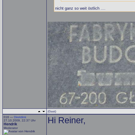
nicht ganz so weit östlich ....
(Gast)
016 —
Direktlink
Hi Reiner,
27.10.2009, 22:37 Uhr
Hendrik
Moderator