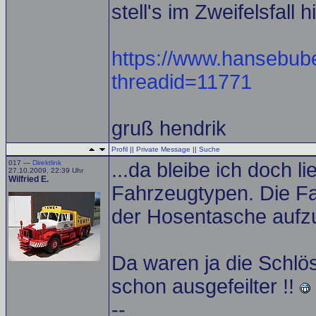
stell's im Zweifelsfall h
https://www.hansebub
threadid=11771
gruß hendrik
Profil
||
Private Message
||
Suche
017 —
Direktlink
...da bleibe ich doch 
27.10.2009, 22:39 Uhr
Wilfried E.
Fahrzeugtypen. Die Fa
der Hosentasche aufz
Da waren ja die Schlös
schon ausgefeilter !!
--