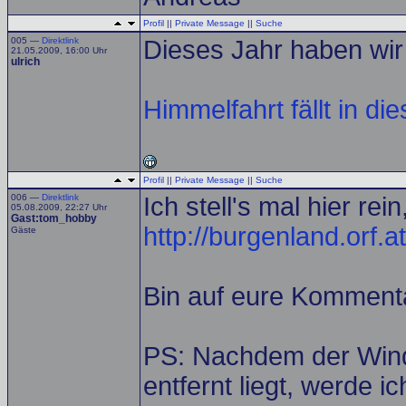
Profil
||
Private Message
||
Suche
005 —
Direktlink
Dieses Jahr haben wir 
21.05.2009, 16:00 Uhr
ulrich
Himmelfahrt fällt in d
Profil
||
Private Message
||
Suche
006 —
Direktlink
Ich stell's mal hier rei
05.08.2009, 22:27 Uhr
Gast:tom_hobby
http://burgenland.orf.a
Gäste
Bin auf eure Komment
PS: Nachdem der Wind
entfernt liegt, werde