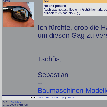
Admin
Zitat:
Roland postete
Auch was nettes: Heute im Getränkemarkt ges
erinnert mich das bloß? ;-)
Ich fürchte, grob die H
um diesen Gag zu ver
Tschüs,
Sebastian
--
Baumaschinen-Modell
Profil
||
Private Message
||
Suche
003 —
Direktlink
31.12.2008, 07:55 Uhr