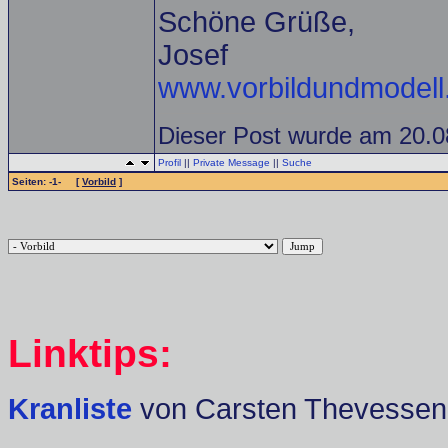
Schöne Grüße,
Josef
www.vorbildundmodell
Dieser Post wurde am 20.0
Profil
||
Private Message
||
Suche
Seiten: -1- [
Vorbild
]
Linktips:
Kranliste
von Carsten Thevessen