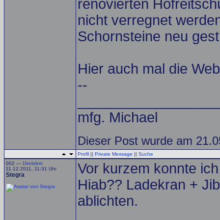
renovierten Hofreitsch
nicht verregnet werde
Schornsteine neu gest
Hier auch mal die Web
--
__________________
mfg. Michael
Dieser Post wurde am 21.05
Profil
||
Private Message
||
Suche
002 —
Direktlink
Vor kurzem konnte ich
11.12.2011, 11:31 Uhr
Stegra
Hiab?? Ladekran + Jib
ablichten.