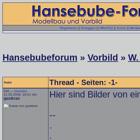
Registrieren
||
Einloggen
||
Hilfe/FAQ
||
Suche
||
Member
Hansebubeforum
»
Vorbild
»
W.
Thread - Seiten: -1-
Autor
000 —
Direktlink
Hier sind Bilder von 
21.05.2009, 18:01 Uhr
gastkran
--
.
.