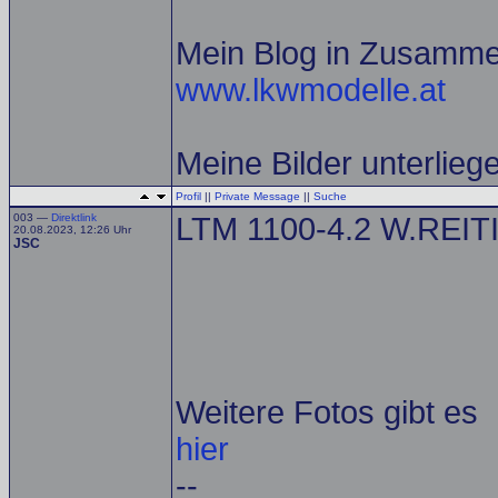
Mein Blog in Zusamme
www.lkwmodelle.at
Meine Bilder unterlie
Profil
||
Private Message
||
Suche
003 —
Direktlink
LTM 1100-4.2 W.REITI
20.08.2023, 12:26 Uhr
JSC
Weitere Fotos gibt es
hier
--