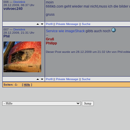
006 —
Direktlink
moin
28.12.2009, 06:37 Uhr
666kb.com geht wieder mal nicht,muss ich die bilder
volvoec240
gruss
Profil
||
Private Message
||
Suche
007 —
Direktlink
Service wie imageShack
gibts auch noch
28.12.2009, 21:31 Uhr
--
Phil
Gruß
Philipp
Dieser Post wurde am 28.12.2009 um 21:32 Uhr von Phil editie
Profil
||
Private Message
||
Suche
Seiten: -1- [
Hilfe
]