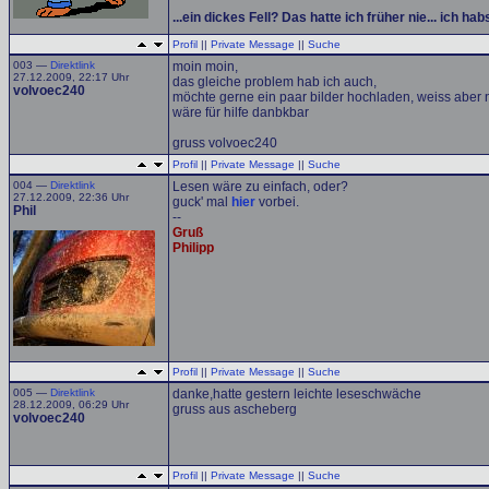
...ein dickes Fell? Das hatte ich früher nie... ich h
Profil
||
Private Message
||
Suche
003 —
Direktlink
moin moin,
27.12.2009, 22:17 Uhr
das gleiche problem hab ich auch,
volvoec240
möchte gerne ein paar bilder hochladen, weiss aber ni
wäre für hilfe danbkbar
gruss volvoec240
Profil
||
Private Message
||
Suche
004 —
Direktlink
Lesen wäre zu einfach, oder?
27.12.2009, 22:36 Uhr
guck' mal
hier
vorbei.
Phil
--
Gruß
Philipp
Profil
||
Private Message
||
Suche
005 —
Direktlink
danke,hatte gestern leichte leseschwäche
28.12.2009, 06:29 Uhr
gruss aus ascheberg
volvoec240
Profil
||
Private Message
||
Suche