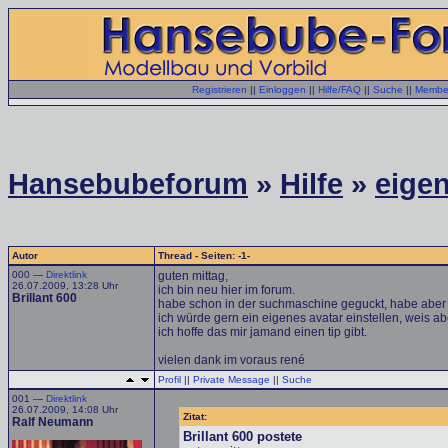
Registrieren
||
Einloggen
||
Hilfe/FAQ
||
Suche
||
Member
Hansebubeforum
»
Hilfe
»
eigen
Autor
Thread - Seiten: -1-
000 —
Direktlink
guten mittag,
26.07.2009, 13:28 Uhr
ich bin neu hier im forum.
Brillant 600
habe schon in der suchmaschine geguckt, habe aber
ich würde gern ein eigenes avatar einstellen, weis abe
ich hoffe das mir jamand einen tip gibt.
vielen dank im voraus rené
Profil
||
Private Message
||
Suche
001 —
Direktlink
26.07.2009, 14:08 Uhr
Zitat:
Ralf Neumann
Brillant 600 postete