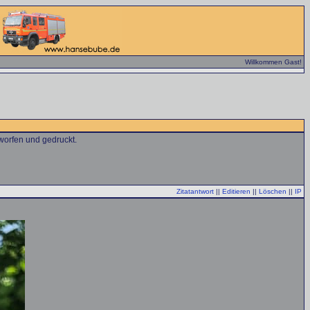
Willkommen Gast!
tworfen und gedruckt.
Zitatantwort
||
Editieren
||
Löschen
||
IP