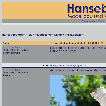
Registrieren
||
Einlog
Hansebubeforum
»
1/87
»
Modelle von Klaas
» Threadansicht
Autor
Thread - Seiten: [
Erste Seite
] ... [
9
] [
10
] [
11
] 
275 —
Direktlink
Hallo, großes Lob an Klaas für deine Montag
20.05.2023, 21:57 Uhr
Grüße an alle Simon.
SimyBrigy81
Profil
||
Private Message
||
Suche
276 —
Direktlink
And almost finished! Awesome model of th
28.05.2023, 19:58 Uhr
klaas