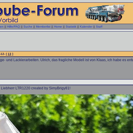
gen
||
Hilfe/FAQ
||
Suche
||
Memberlist
||
Home
||
Statistik
||
Kalender
||
Staff
-12- [
13
]
e- und Lackierarbeiten. Ulrich, das fragliche Modell ist von Klaas, ich habe es en
e Liebherr LTR1220 created by SimyBrigy81!