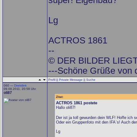
super! Eigenbau?
Lg
ACTROS 1861
--
© DER BILDER LIEGT
---Schöne Grüße von d
Profil
||
Private Message
||
Suche
060 —
Direktlink
09.08.2011, 20:58 Uhr
oli87
Zitat:
ACTROS 1861 postete
Hallo oli87!
Der ist ja toll gewurden dein WLF! Hoffe ich s
Oder ein Gruppenfoto mit den IFA`s! Auch de
Lg