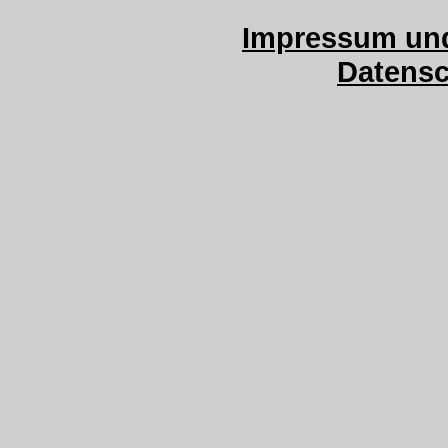
Impressum und
Datensc