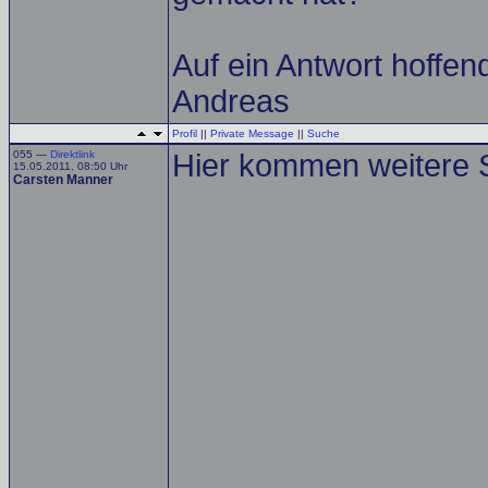
Auf ein Antwort hoffen
Andreas
Profil
||
Private Message
||
Suche
055 —
Direktlink
Hier kommen weitere S
15.05.2011, 08:50 Uhr
Carsten Manner