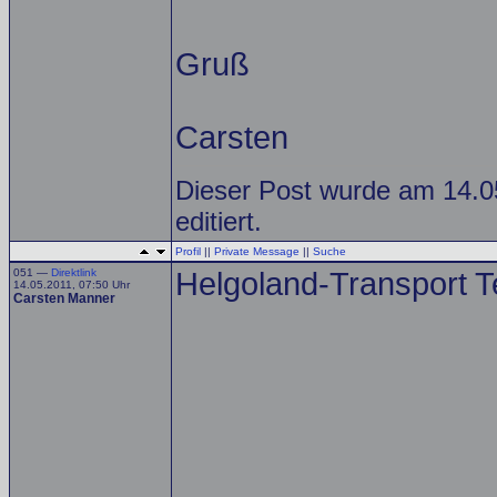
Gruß
Carsten
Dieser Post wurde am 14.0
editiert.
Profil
||
Private Message
||
Suche
051 —
Direktlink
Helgoland-Transport Tei
14.05.2011, 07:50 Uhr
Carsten Manner