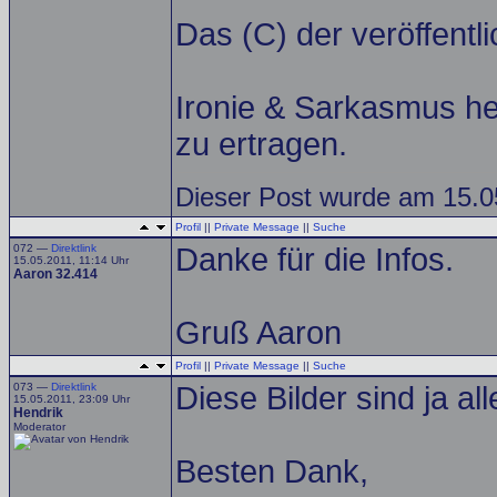
Das (C) der veröffentlic
Ironie & Sarkasmus he
zu ertragen.
Dieser Post wurde am 15.0
Profil
||
Private Message
||
Suche
072 —
Direktlink
Danke für die Infos.
15.05.2011, 11:14 Uhr
Aaron 32.414
Gruß Aaron
Profil
||
Private Message
||
Suche
073 —
Direktlink
Diese Bilder sind ja a
15.05.2011, 23:09 Uhr
Hendrik
Moderator
Besten Dank,