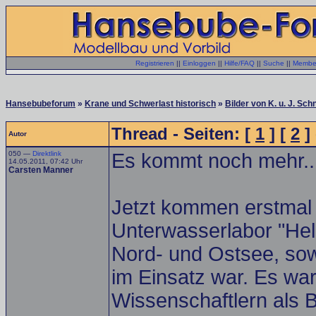
Registrieren
||
Einloggen
||
Hilfe/FAQ
||
Suche
||
Member
Hansebubeforum
»
Krane und Schwerlast historisch
»
Bilder von K. u. J. Sc
Thread - Seiten: [
1
] [
2
] 
Autor
050 —
Direktlink
Es kommt noch mehr..
14.05.2011, 07:42 Uhr
Carsten Manner
Jetzt kommen erstmal 
Unterwasserlabor "Helg
Nord- und Ostsee, sow
im Einsatz war. Es wa
Wissenschaftlern als 