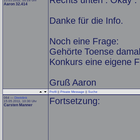
Rechts unten . Okay .
15.05.2011, 10:28 Uhr
Aaron 32.414
Danke für die Info.
Noch eine Frage:
Gehörte Toense dama
Konkurs eine eigene F
Gruß Aaron
Profil
||
Private Message
||
Suche
064 —
Direktlink
Fortsetzung:
15.05.2011, 10:30 Uhr
Carsten Manner