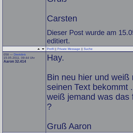
Carsten
Dieser Post wurde am 15.0
editiert.
Profil
||
Private Message
||
Suche
058 —
Direktlink
Hay.
15.05.2011, 09:44 Uhr
Aaron 32.414
Bin neu hier und weiß 
seinen Text bekommt . 
weiß jemand was das fü
?
Gruß Aaron