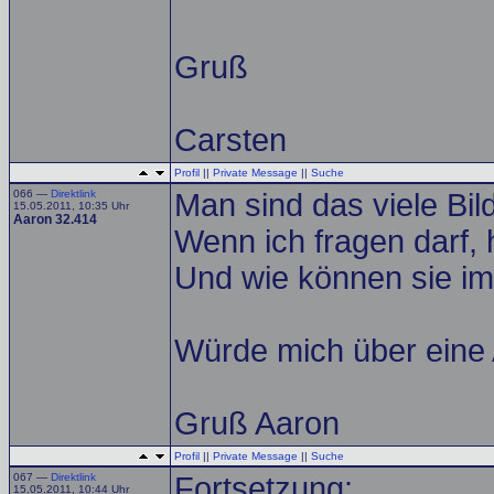
Gruß
Carsten
Profil
||
Private Message
||
Suche
066 —
Direktlink
Man sind das viele Bil
15.05.2011, 10:35 Uhr
Aaron 32.414
Wenn ich fragen darf, 
Und wie können sie im
Würde mich über eine 
Gruß Aaron
Profil
||
Private Message
||
Suche
067 —
Direktlink
Fortsetzung:
15.05.2011, 10:44 Uhr