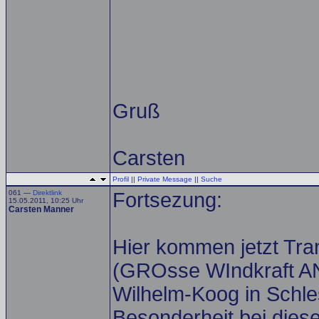
Gruß
Carsten
Profil
||
Private Message
||
Suche
061 —
Direktlink
Fortsezung:
15.05.2011, 10:25 Uhr
Carsten Manner
Hier kommen jetzt Tra
(GROsse WIndkraft ANl
Wilhelm-Koog in Schles
Besonderheit bei dies