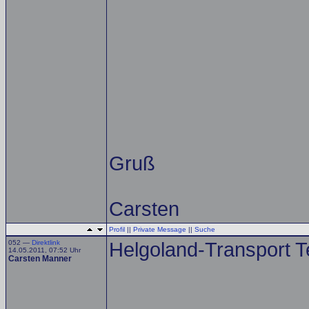
Gruß
Carsten
Profil
||
Private Message
||
Suche
052 —
Direktlink
Helgoland-Transport Tei
14.05.2011, 07:52 Uhr
Carsten Manner