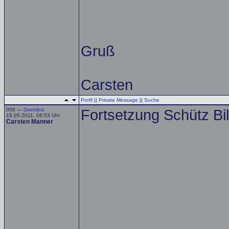
Gruß
Carsten
Profil
||
Private Message
||
Suche
056 —
Direktlink
Fortsetzung Schütz Bil
15.05.2011, 08:53 Uhr
Carsten Manner