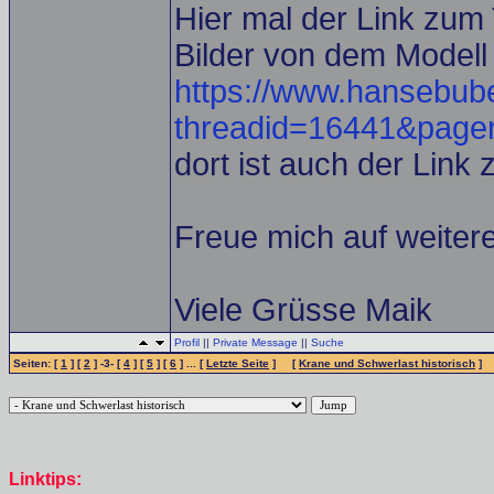
Hier mal der Link zum
Bilder von dem Modell 
https://www.hansebub
threadid=16441&pag
dort ist auch der Link
Freue mich auf weitere
Viele Grüsse Maik
Profil
||
Private Message
||
Suche
Seiten: [
1
] [
2
] -3- [
4
] [
5
] [
6
] ... [
Letzte Seite
] [
Krane und Schwerlast historisch
]
Linktips: