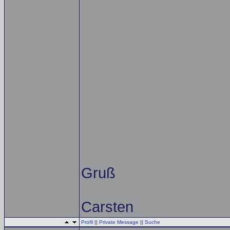
Gruß
Carsten
Profil
||
Private Message
||
Suche