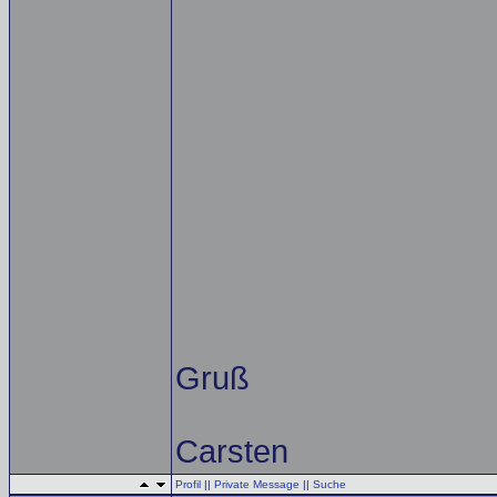
Gruß
Carsten
Profil
||
Private Message
||
Suche