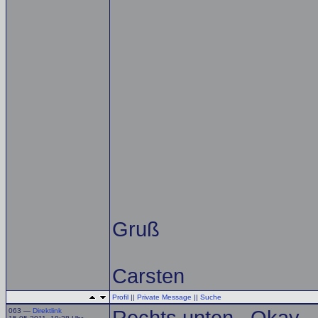
Gruß
Carsten
Profil
||
Private Message
||
Suche
063 —
Direktlink