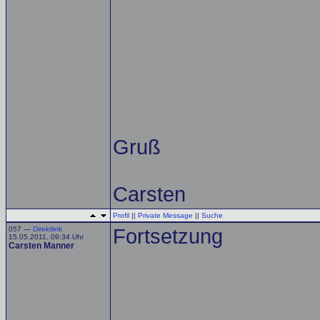
Gruß
Carsten
Profil
||
Private Message
||
Suche
057 —
Direktlink
Fortsetzung
15.05.2011, 09:34 Uhr
Carsten Manner