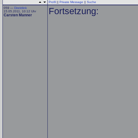
Profil
||
Private Message
||
Suche
059 —
Direktlink
Fortsetzung:
15.05.2011, 10:12 Uhr
Carsten Manner