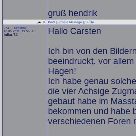
gruß hendrik
Profil
||
Private Message
||
Suche
074 —
Direktlink
Hallo Carsten
18.05.2011, 19:55 Uhr
mika-74
Ich bin von den Bilder
beeindruckt, vor alle
Hagen!
Ich habe genau solche 
die vier Achsige Zugm
gebaut habe im Massta
bekommen und habe bis
verschiedenen Foren 