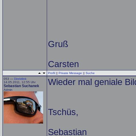
Gruß
Carsten
Profil
||
Private Message
||
Suche
053 —
Direktlink
Wieder mal geniale Bil
14.05.2011, 12:55 Uhr
Sebastian Suchanek
Admin
Tschüs,
Sebastian