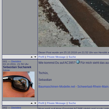
Dieser Post wurde am 25.10.2018 um 21:52 Uhr von Hendrik edi
Profil
||
Private Message
||
Suche
001 —
Direktlink
Wie kommst Du auf AC395?
Für mich sieht das au
03.10.2011, 21:56 Uhr
Sebastian Suchanek
Admin
Tschüs,
Sebastian
--
Baumaschinen-Modelle.net
-
Schwerlast-Rhein-Main
Profil
||
Private Message
||
Suche
002 —
Direktlink