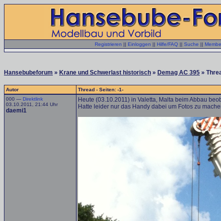
Registrieren
||
Einloggen
||
Hilfe/FAQ
||
Suche
||
Member
Hansebubeforum
»
Krane und Schwerlast historisch
»
Demag AC 395
» Thre
Autor
Thread - Seiten: -1-
000 —
Direktlink
Heute (03.10.2011) in Valetta, Malta beim Abbau beob
03.10.2011, 21:44 Uhr
Hatte leider nur das Handy dabei um Fotos zu mache
daemi1