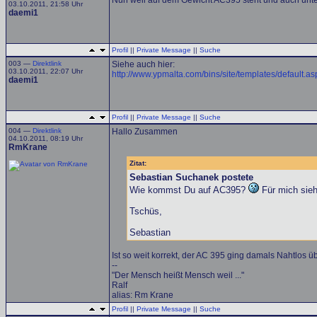
Nun weil auf dem Gewicht AC395 steht und auch unte
03.10.2011, 21:58 Uhr
daemi1
Profil
||
Private Message
||
Suche
003 —
Direktlink
Siehe auch hier:
03.10.2011, 22:07 Uhr
http://www.ypmalta.com/bins/site/templates/def
daemi1
Profil
||
Private Message
||
Suche
004 —
Direktlink
Hallo Zusammen
04.10.2011, 08:19 Uhr
RmKrane
Zitat:
Sebastian Suchanek postete
Wie kommst Du auf AC395?
Für mich sieh
Tschüs,
Sebastian
Ist so weit korrekt, der AC 395 ging damals Nahtlos 
--
"Der Mensch heißt Mensch weil ..."
Ralf
alias: Rm Krane
Profil
||
Private Message
||
Suche