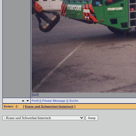
[/url]
Profil
||
Private Message
||
Suche
Seiten: -1- [
Krane und Schwerlast historisch
]