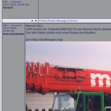
005 —
Direktlink
18.07.2014, 04:28 Uhr
Vorech
Profil
||
Private Message
||
Suche
006 —
Direktlink
Marcon (NL)
22.07.2023,
1995 wurde der Gottwald AMK100-53 von Marcon durch diesen
22:46 Uhr
Der alte Haken durfte noch eine Runde durchhalten..
marcel.koenen
[url=https://postimages.org/]