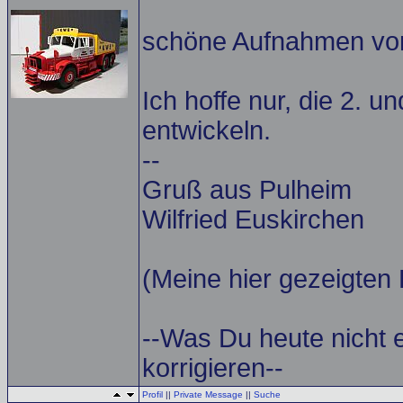
schöne Aufnahmen vo
Ich hoffe nur, die 2. u
entwickeln.
--
Gruß aus Pulheim
Wilfried Euskirchen
(Meine hier gezeigten 
--Was Du heute nicht 
korrigieren--
Profil
||
Private Message
||
Suche