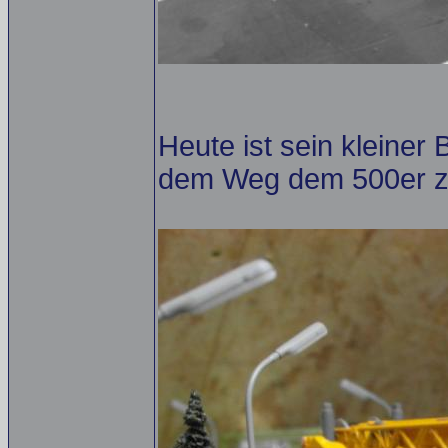
Heute ist sein kleiner
dem Weg dem 500er zu