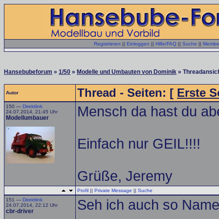
Registrieren
||
Einloggen
||
Hilfe/FAQ
||
Suche
||
Member
Hansebubeforum
»
1/50
»
Modelle und Umbauten von Dominik
» Threadansic
Thread - Seiten: [
Erste S
Autor
150 —
Direktlink
Mensch da hast du ab
24.07.2014, 21:45 Uhr
Modellumbauer
Einfach nur GEIL!!!!
Grüße, Jeremy
Profil
||
Private Message
||
Suche
151 —
Direktlink
Seh ich auch so Name
24.07.2014, 22:12 Uhr
cbr-driver