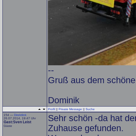
--
Gruß aus dem schöne
Dominik
Profil
||
Private Message
||
Suche
154 —
Direktlink
Sehr schön -da hat de
26.07.2014, 19:47 Uhr
Gast:Sven Leist
Zuhause gefunden.
Gäste