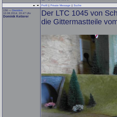
Profil
||
Private Message
||
Suche
156 —
Direktlink
Der LTC 1045 von Sche
10.08.2014, 20:47 Uhr
Dominik Ketterer
die Gittermastteile vo