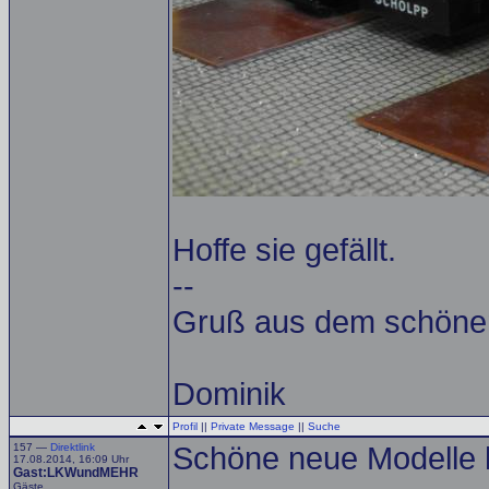
Hoffe sie gefällt.
--
Gruß aus dem schöne
Dominik
Profil
||
Private Message
||
Suche
157 —
Direktlink
Schöne neue Modelle 
17.08.2014, 16:09 Uhr
Gast:LKWundMEHR
Gäste