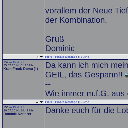
vorallem der Neue Tie
der Kombination.
Gruß
Dominic
Profil
||
Private Message
||
Suche
152 —
Direktlink
Da kann ich mich mein
25.07.2014, 01:16 Uhr
Kran-Freak-Domu (†)
GEIL, das Gespann!!
--
Wie immer m.f.G. aus 
Profil
||
Private Message
||
Suche
153 —
Direktlink
Danke euch für die L
26.07.2014, 18:48 Uhr
Dominik Ketterer