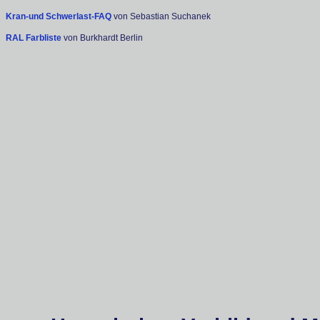
Kran-und Schwerlast-FAQ
von Sebastian Suchanek
RAL Farbliste
von Burkhardt Berlin