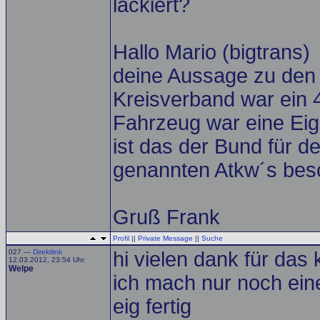
lackiert?
Hallo Mario (bigtrans)
deine Aussage zu den A
Kreisverband war ein 
Fahrzeug war eine Eig
ist das der Bund für de
genannten Atkw´s besch
Gruß Frank
Profil
||
Private Message
||
Suche
027 —
Direktlink
hi vielen dank für das
12.03.2012, 23:54 Uhr
Welpe
ich mach nur noch eine
eig fertig