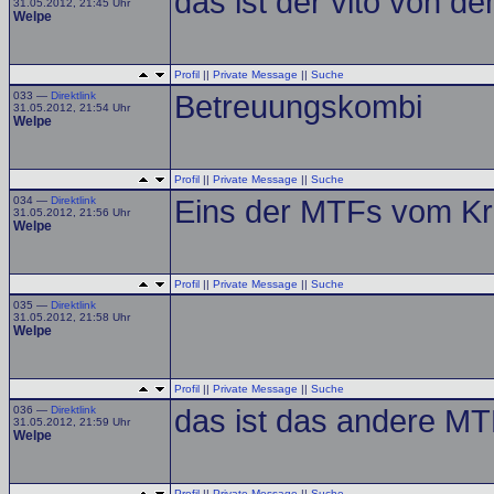
das ist der vito von d
31.05.2012, 21:45 Uhr
Welpe
Profil
||
Private Message
||
Suche
033 —
Direktlink
Betreuungskombi
31.05.2012, 21:54 Uhr
Welpe
Profil
||
Private Message
||
Suche
034 —
Direktlink
Eins der MTFs vom K
31.05.2012, 21:56 Uhr
Welpe
Profil
||
Private Message
||
Suche
035 —
Direktlink
31.05.2012, 21:58 Uhr
Welpe
Profil
||
Private Message
||
Suche
036 —
Direktlink
das ist das andere M
31.05.2012, 21:59 Uhr
Welpe
Profil
||
Private Message
||
Suche