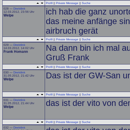
Profil
||
Private Message
||
Suche
028 —
Direktlink
ich hab die ganz unort
12.03.2012, 23:56 Uhr
Welpe
das meine anfänge sind
airbruch gerät
Profil
||
Private Message
||
Suche
029 —
Direktlink
Na dann bin ich mal au
14.03.2012, 14:02 Uhr
Frank Homann
Gruß Frank
Profil
||
Private Message
||
Suche
030 —
Direktlink
Das ist der GW-San u
31.05.2012, 21:42 Uhr
Welpe
Profil
||
Private Message
||
Suche
031 —
Direktlink
das ist der vito von d
31.05.2012, 21:44 Uhr
Welpe
Profil
||
Private Message
||
Suche
032 —
Direktlink