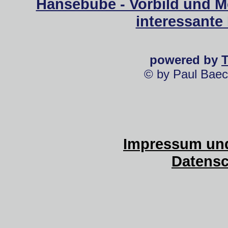
Hansebube - Vorbild und M
interessante
powered by
© by Paul Baec
Impressum und
Datensc