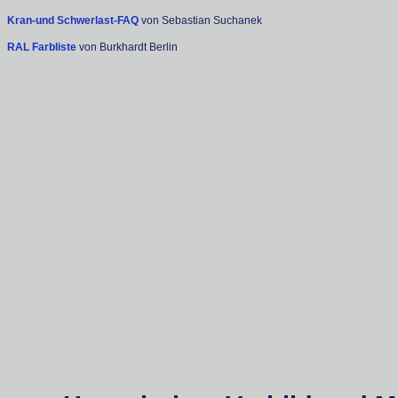
Kran-und Schwerlast-FAQ
von Sebastian Suchanek
RAL Farbliste
von Burkhardt Berlin