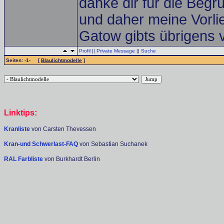
danke dir für die Begr
und daher meine Vorlie
Gatow gibts übrigens 
Profil
||
Private Message
||
Suche
Seiten: -1- [
Blaulichtmodelle
]
Linktips:
Kranliste
von Carsten Thevessen
Kran-und Schwerlast-FAQ
von Sebastian Suchanek
RAL Farbliste
von Burkhardt Berlin