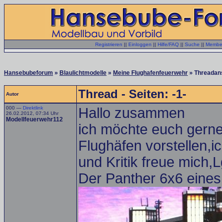
Registrieren
||
Einloggen
||
Hilfe/FAQ
||
Suche
||
Member
Hansebubeforum
»
Blaulichtmodelle
»
Meine Flughafenfeuerwehr
» Threadan
Thread - Seiten: -1-
Autor
000 —
Direktlink
Hallo zusammen
26.02.2012, 07:34 Uhr
Modellfeuerwehr112
ich möchte euch gerne
Flughäfen vorstellen,ic
und Kritik freue mich,
Der Panther 6x6 eine