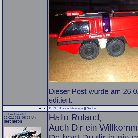
Dieser Post wurde am 26.0
editiert.
Profil
||
Private Message
||
Suche
001 —
Direktlink
Hallo Roland,
26.02.2012, 08:27 Uhr
percheron
Auch Dir ein Willkomm
Da hast Du dir ja ein