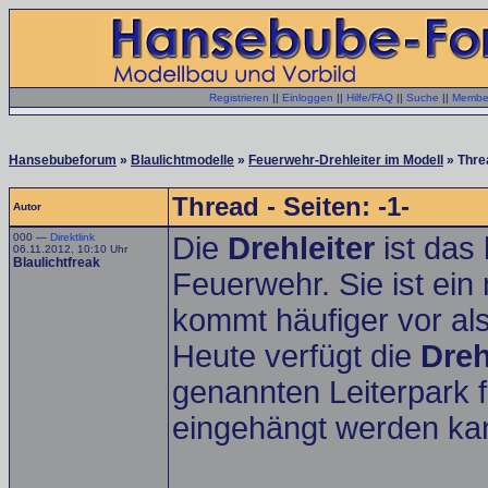
Registrieren
||
Einloggen
||
Hilfe/FAQ
||
Suche
||
Member
Hansebubeforum
»
Blaulichtmodelle
»
Feuerwehr-Drehleiter im Modell
» Thre
Thread - Seiten: -1-
Autor
000 —
Direktlink
Die
Drehleiter
ist das
06.11.2012, 10:10 Uhr
Blaulichtfreak
Feuerwehr. Sie ist ei
kommt häufiger vor al
Heute verfügt die
Dreh
genannten Leiterpark fe
eingehängt werden ka