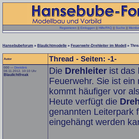
Registrieren
||
Einloggen
||
Hilfe/FAQ
||
Suche
||
Member
Hansebubeforum
»
Blaulichtmodelle
»
Feuerwehr-Drehleiter im Modell
» Thre
Thread - Seiten: -1-
Autor
000 —
Direktlink
Die
Drehleiter
ist das
06.11.2012, 10:10 Uhr
Blaulichtfreak
Feuerwehr. Sie ist ei
kommt häufiger vor al
Heute verfügt die
Dreh
genannten Leiterpark fe
eingehängt werden ka