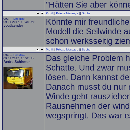
"Hätten Sie aber könne
Profil
||
Private Message
||
Suche
093 —
Direktlink
Könnte mir freundliche
09.01.2017, 13:48 Uhr
vogtlaender
Modell die Seilwinde 
schon werksseitig zieml
Profil
||
Private Message
||
Suche
094 —
Direktlink
Das gleiche Problem h
09.01.2017, 16:52 Uhr
Andre Schirmer
Schatte. Und zwar mus
lösen. Dann kannst de
Danach musst du nur no
Winde geht rausziehen.
Rausnehmen der winde
wegspringt. Das war e