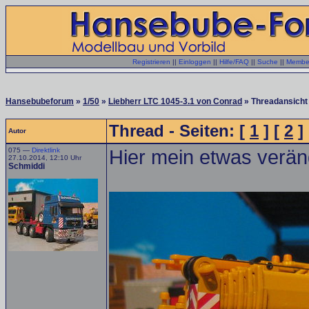
Registrieren
||
Einloggen
||
Hilfe/FAQ
||
Suche
||
Member
Hansebubeforum
»
1/50
»
Liebherr LTC 1045-3.1 von Conrad
» Threadansicht
Thread - Seiten: [
1
] [
2
]
Autor
075 —
Direktlink
Hier mein etwas verän
27.10.2014, 12:10 Uhr
Schmiddi