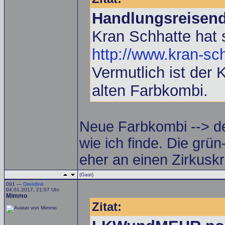
Handlungsreisend
Kran Schhatte hat 
http://www.kran-sch
Vermutlich ist der K
alten Farbkombi.
Neue Farbkombi --> def
wie ich finde. Die grü
eher an einen Zirkusk
(Gast)
091 —
Direktlink
04.01.2017, 21:07 Uhr
Mimmo
Zitat: