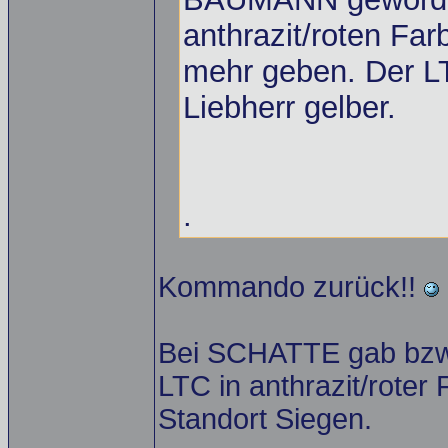
anthrazit/roten Fa
mehr geben. Der L
Liebherr gelber.
.
Kommando zurück!!
Bei SCHATTE gab bzw. 
LTC in anthrazit/rote
Standort Siegen.