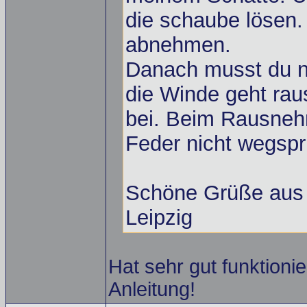
die schaube lösen.
abnehmen.
Danach musst du nu
die Winde geht raus
bei. Beim Rausneh
Feder nicht wegspr
Schöne Grüße aus
Leipzig
Hat sehr gut funktioni
Anleitung!