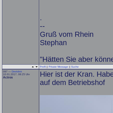
.
--
Gruß vom Rhein
Stephan
"Hätten Sie aber könne
Profil
||
Private Message
||
Suche
097 —
Direktlink
Hier ist der Kran. Hab
10.01.2017, 08:25 Uhr
Actros
auf dem Betriebshof