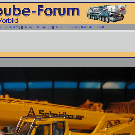
gen
||
Hilfe/FAQ
||
Suche
||
Memberlist
||
Home
||
Statistik
||
Kalender
||
Staff