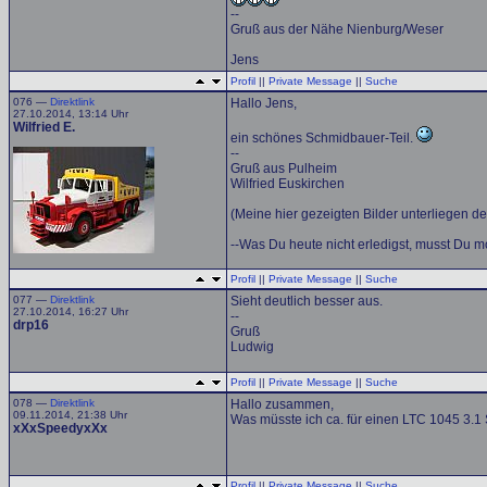
--
Gruß aus der Nähe Nienburg/Weser
Jens
Profil
||
Private Message
||
Suche
076 —
Direktlink
Hallo Jens,
27.10.2014, 13:14 Uhr
Wilfried E.
ein schönes Schmidbauer-Teil.
--
Gruß aus Pulheim
Wilfried Euskirchen
(Meine hier gezeigten Bilder unterliegen d
--Was Du heute nicht erledigst, musst Du mo
Profil
||
Private Message
||
Suche
077 —
Direktlink
Sieht deutlich besser aus.
27.10.2014, 16:27 Uhr
--
drp16
Gruß
Ludwig
Profil
||
Private Message
||
Suche
078 —
Direktlink
Hallo zusammen,
09.11.2014, 21:38 Uhr
Was müsste ich ca. für einen LTC 1045 3.1
xXxSpeedyxXx
Profil
||
Private Message
||
Suche