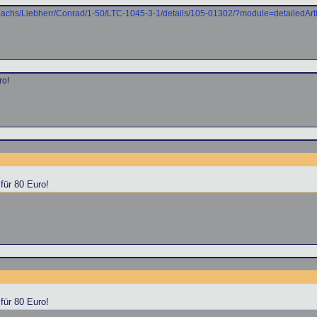
3achs/Liebherr/Conrad/1-50/LTC-1045-3-1/details/105-01302/?module=detailedA
ro!
für 80 Euro!
für 80 Euro!