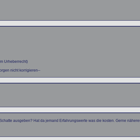
em Urheberrecht)
rgen nicht korrigieren--
 Schatte ausgeben? Hat da jemand Erfahrungswerte was die kosten. Gerne näheres p