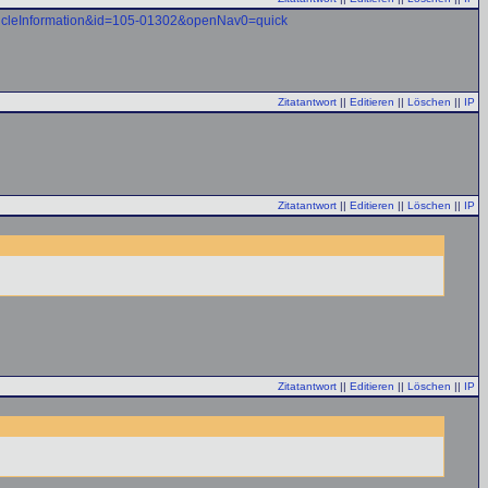
rticleInformation&id=105-01302&openNav0=quick
Zitatantwort
||
Editieren
||
Löschen
||
IP
Zitatantwort
||
Editieren
||
Löschen
||
IP
Zitatantwort
||
Editieren
||
Löschen
||
IP