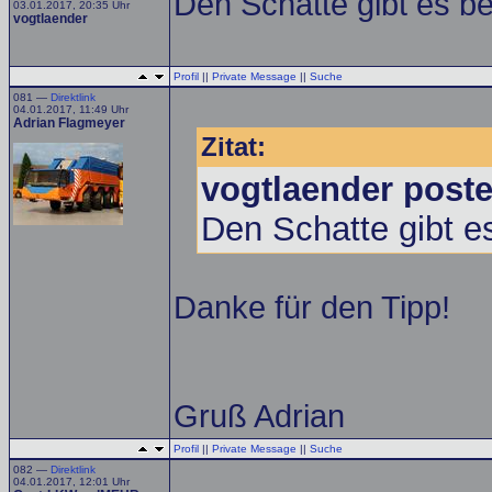
Den Schatte gibt es be
03.01.2017, 20:35 Uhr
vogtlaender
Profil
||
Private Message
||
Suche
081 —
Direktlink
04.01.2017, 11:49 Uhr
Adrian Flagmeyer
Zitat:
vogtlaender poste
Den Schatte gibt e
Danke für den Tipp!
Gruß Adrian
Profil
||
Private Message
||
Suche
082 —
Direktlink
04.01.2017, 12:01 Uhr