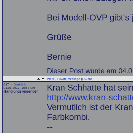
Bei Modell-OVP gibt's 
Grüße
Bernie
Dieser Post wurde am 04.01
Profil
||
Private Message
||
Suche
087 —
Direktlink
Kran Schhatte hat sei
04.01.2017, 15:53 Uhr
Handlungsreisender
http://www.kran-schatt
Vermutlich ist der Kran
Farbkombi.
--