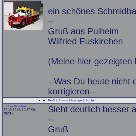
ein schönes Schmidba
--
Gruß aus Pulheim
Wilfried Euskirchen
(Meine hier gezeigten 
--Was Du heute nicht 
korrigieren--
Profil
||
Private Message
||
Suche
077 —
Direktlink
Sieht deutlich besser 
27.10.2014, 16:27 Uhr
drp16
--
Gruß