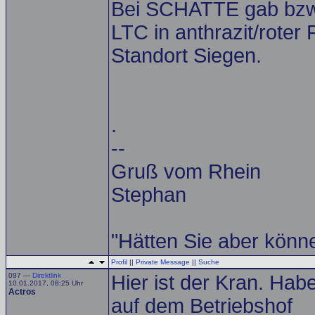
Bei SCHATTE gab bzw. 
LTC in anthrazit/rote
Standort Siegen.
.
--
Gruß vom Rhein
Stephan
"Hätten Sie aber könne
Profil
||
Private Message
||
Suche
097 —
Direktlink
Hier ist der Kran. Hab
10.01.2017, 08:25 Uhr
Actros
auf dem Betriebshof