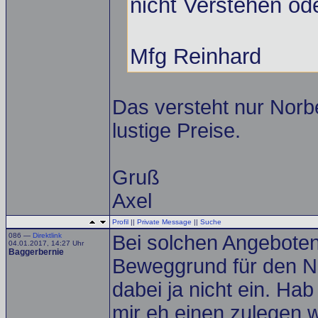
nicht Verstehen od
Mfg Reinhard
Das versteht nur Norbe
lustige Preise.
Gruß
Axel
Profil
||
Private Message
||
Suche
086 —
Direktlink
Bei solchen Angeboten
04.01.2017, 14:27 Uhr
Baggerbernie
Beweggrund für den Ni
dabei ja nicht ein. Hab 
mir eh einen zulegen w