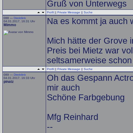
Gruß von Unterwegs
Profil
||
Private Message
||
Suche
088 —
Direktlink
Na es kommt ja auch 
04.01.2017, 16:31 Uhr
Mimmo
Mich hätte der Grove i
Preis bei Mietz war vol
seltsamerweise schon
Profil
||
Private Message
||
Suche
089 —
Direktlink
Oh das Gespann Actros
04.01.2017, 16:33 Uhr
pinatz
mir auch
Schöne Farbgebung
Mfg Reinhard
--