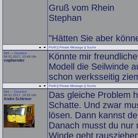
Gruß vom Rhein
Stephan
"Hätten Sie aber könne
Profil
||
Private Message
||
Suche
093 —
Direktlink
Könnte mir freundliche
09.01.2017, 13:48 Uhr
vogtlaender
Modell die Seilwinde 
schon werksseitig zieml
Profil
||
Private Message
||
Suche
094 —
Direktlink
Das gleiche Problem h
09.01.2017, 16:52 Uhr
Andre Schirmer
Schatte. Und zwar mus
lösen. Dann kannst de
Danach musst du nur no
Winde geht rausziehen.