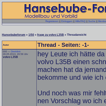
Registrieren
||
Einloggen
||
Hilfe/FAQ
||
Suche
||
Member
Hansebubeforum
»
1/50
»
frage zu volvo L35B
» Threadansicht
Thread - Seiten: -1-
Autor
000 —
Direktlink
hey Leute ich hätte da
28.05.2013, 20:56 Uhr
volvo L35B
volvo L35B einen schne
machen hat da jemand 
bekomme und wie ich 
Und noch was mir fehl
nen Vorschlag wo ich 