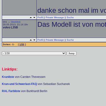
danke schon mal im v
Profil
||
Private Message
||
Suche
001 —
Direktlink
Das Modell ist von mot
28.05.2013, 21:14 Uhr
volvo L35B
Profil
||
Private Message
||
Suche
Seiten: -1- [
1/50
]
Linktips:
Kranliste
von Carsten Thevessen
Kran-und Schwerlast-FAQ
von Sebastian Suchanek
RAL Farbliste
von Burkhardt Berlin