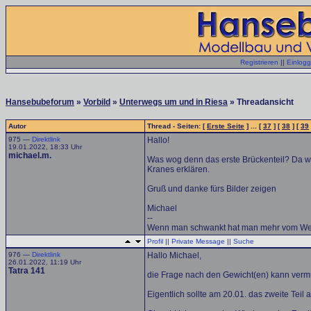
Registrieren
||
Einlog
Hansebubeforum
»
Vorbild
»
Unterwegs um und in Riesa
» Threadansicht
Autor
Thread - Seiten: [
Erste Seite
] ... [
37
] [
38
] [
39
975 —
Direktlink
Hallo!
19.01.2022, 18:33 Uhr
michael.m.
Was wog denn das erste Brückenteil? Da wa
Kranes erklären.
Gruß und danke fürs Bilder zeigen
Michael
--
Wenn man schwankt hat man mehr vom We
Profil
||
Private Message
||
Suche
976 —
Direktlink
Hallo Michael,
26.01.2022, 11:19 Uhr
Tatra 141
die Frage nach den Gewicht(en) kann vermu
Eigentlich sollte am 20.01. das zweite Teil