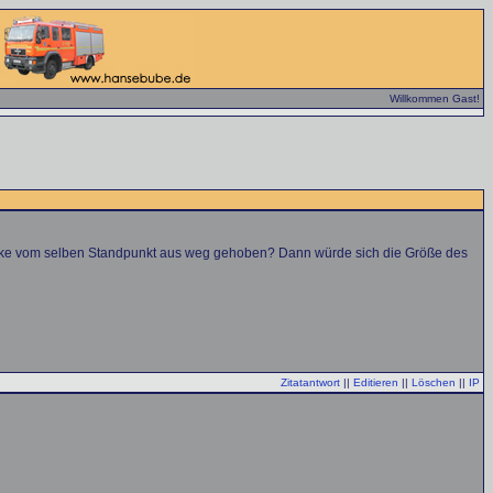
Willkommen Gast!
Brücke vom selben Standpunkt aus weg gehoben? Dann würde sich die Größe des
Zitatantwort
||
Editieren
||
Löschen
||
IP