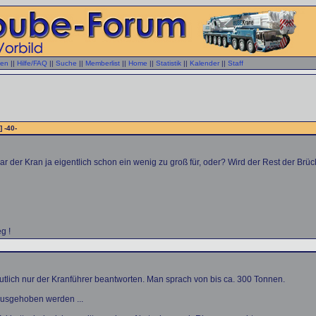
gen
||
Hilfe/FAQ
||
Suche
||
Memberlist
||
Home
||
Statistik
||
Kalender
||
Staff
] -40-
r der Kran ja eigentlich schon ein wenig zu groß für, oder? Wird der Rest der 
g !
tlich nur der Kranführer beantworten. Man sprach von bis ca. 300 Tonnen.
 ausgehoben werden ...