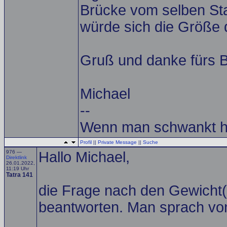
Brücke vom selben S
würde sich die Größe 
Gruß und danke fürs B
Michael
--
Wenn man schwankt h
Profil
||
Private Message
||
Suche
976 —
Hallo Michael,
Direktlink
26.01.2022,
11:19 Uhr
Tatra 141
die Frage nach den Gewicht(
beantworten. Man sprach von