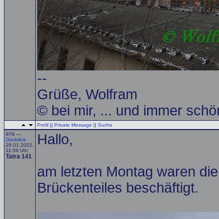
--
Grüße, Wolfram
© bei mir, ... und immer schö
Profil
||
Private Message
||
Suche
978 —
Hallo,
Direktlink
26.01.2022,
11:59 Uhr
Tatra 141
am letzten Montag waren die 
Brückenteiles beschäftigt.