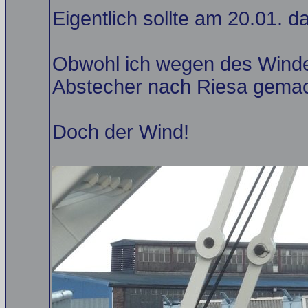
Eigentlich sollte am 20.01. d
Obwohl ich wegen des Windes
Abstecher nach Riesa gemach
Doch der Wind!