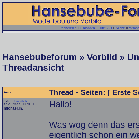
Registrieren
||
Einloggen
||
Hilfe/FAQ
||
Suche
||
Member
Hansebubeforum
»
Vorbild
»
Un
Threadansicht
Thread - Seiten: [
Erste S
Autor
975 —
Direktlink
Hallo!
19.01.2022, 18:33 Uhr
michael.m.
Was wog denn das erst
eigentlich schon ein w