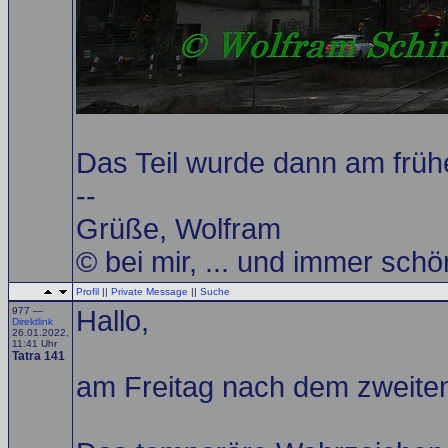
Das Teil wurde dann am frü
--
Grüße, Wolfram
© bei mir, ... und immer schö
Profil
||
Private Message
||
Suche
977 —
Hallo,
Direktlink
26.01.2022,
11:41 Uhr
Tatra 141
am Freitag nach dem zweite