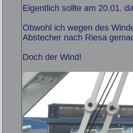
Eigentlich sollte am 20.01. d
Obwohl ich wegen des Windes
Abstecher nach Riesa gemach
Doch der Wind!