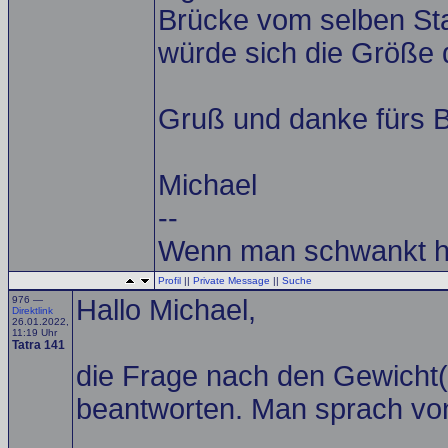
Brücke vom selben S
würde sich die Größe 
Gruß und danke fürs B
Michael
--
Wenn man schwankt h
Profil
||
Private Message
||
Suche
976 —
Hallo Michael,
Direktlink
26.01.2022,
11:19 Uhr
Tatra 141
die Frage nach den Gewicht(
beantworten. Man sprach von