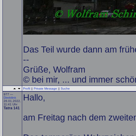
Das Teil wurde dann am frü
--
Grüße, Wolfram
© bei mir, ... und immer schö
Profil
||
Private Message
||
Suche
977 —
Hallo,
Direktlink
26.01.2022,
11:41 Uhr
Tatra 141
am Freitag nach dem zweite