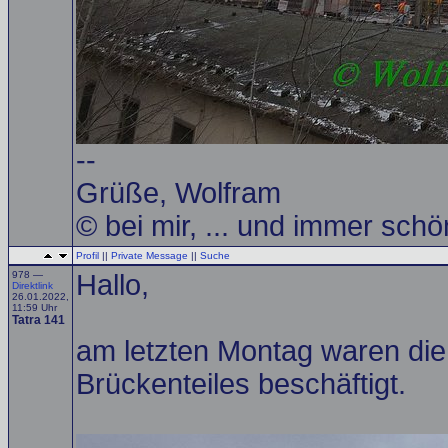
--
Grüße, Wolfram
© bei mir, ... und immer schö
Profil
||
Private Message
||
Suche
978 —
Hallo,
Direktlink
26.01.2022,
11:59 Uhr
Tatra 141
am letzten Montag waren die 
Brückenteiles beschäftigt.