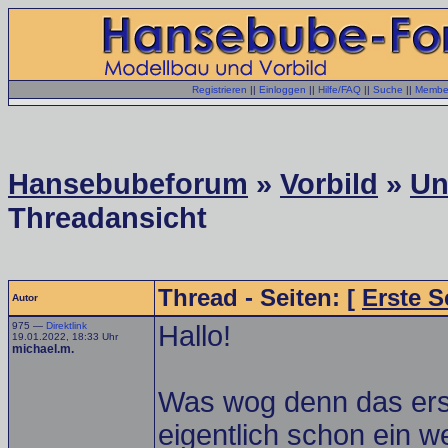
Registrieren
||
Einloggen
||
Hilfe/FAQ
||
Suche
||
Member
Hansebubeforum
»
Vorbild
»
Un
Threadansicht
Thread - Seiten: [
Erste S
Autor
975 —
Direktlink
Hallo!
19.01.2022, 18:33 Uhr
michael.m.
Was wog denn das erst
eigentlich schon ein w