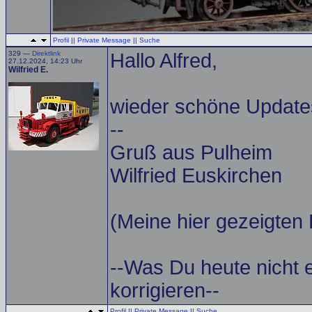
Profil
||
Private Message
||
Suche
329 —
Direktlink
Hallo Alfred,
27.12.2024, 14:23 Uhr
Wilfried E.
wieder schöne Update
--
Gruß aus Pulheim
Wilfried Euskirchen
(Meine hier gezeigten 
--Was Du heute nicht 
korrigieren--
Profil
||
Private Message
||
Suche