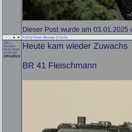
Dieser Post wurde am 03.01.2025 u
Profil
||
Private Message
||
Suche
335 —
Heute kam wieder Zuwachs
Direktlink
03.01.2025,
19:34 Uhr
Alfred024
BR 41 Fleischmann