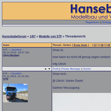
Registrieren
||
Einlog
Hansebubeforum
»
1/87
»
Modelle von STF
» Threadansicht
Autor
Thread - Seiten: [
Erste Seite
] ... [
37
] [
38
] [
39
975 —
Direktlink
Grias di,
06.10.2024, 18:47 Uhr
Ulrichkober
man kann es nicht oft genug sagen einfach 
mfg Ulrich
Profil
||
Private Message
||
Suche
976 —
Direktlink
Grias eich,
01.11.2024, 21:10 Uhr
STF
@ Ulrich: Vielen Dank!
Gartner Neuzugang: