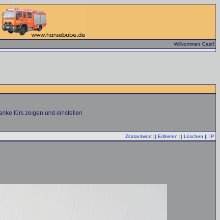
Willkommen Gast!
anke fürs zeigen und einstellen
Zitatantwort
||
Editieren
||
Löschen
||
IP