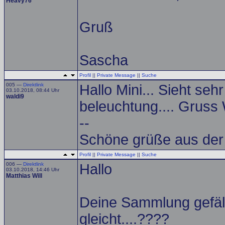
Heavy76
Gruß
Sascha
Profil
||
Private Message
||
Suche
005 —
Direktlink
Hallo Mini... Sieht seh
03.10.2018, 08:44 Uhr
waldi9
beleuchtung.... Gruss 
--
Schöne grüße aus der
Profil
||
Private Message
||
Suche
006 —
Direktlink
Hallo
03.10.2018, 14:46 Uhr
Matthias Will
Deine Sammlung gefäll
gleicht....????