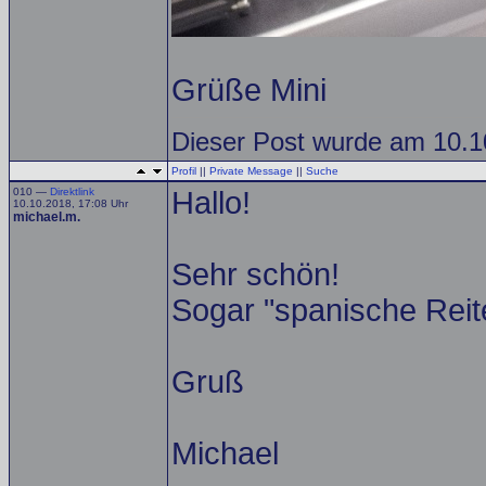
Grüße Mini
Dieser Post wurde am 10.10
Profil
||
Private Message
||
Suche
010 —
Direktlink
Hallo!
10.10.2018, 17:08 Uhr
michael.m.
Sehr schön!
Sogar "spanische Reite
Gruß
Michael