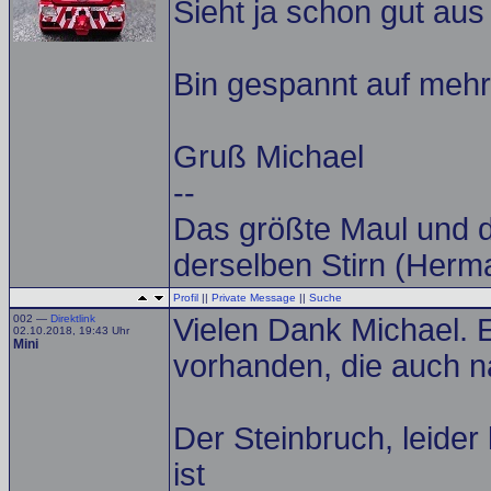
Sieht ja schon gut au
Bin gespannt auf mehr
Gruß Michael
--
Das größte Maul und d
derselben Stirn (Herm
Profil
||
Private Message
||
Suche
002 —
Direktlink
Vielen Dank Michael. 
02.10.2018, 19:43 Uhr
Mini
vorhanden, die auch n
Der Steinbruch, leider
ist