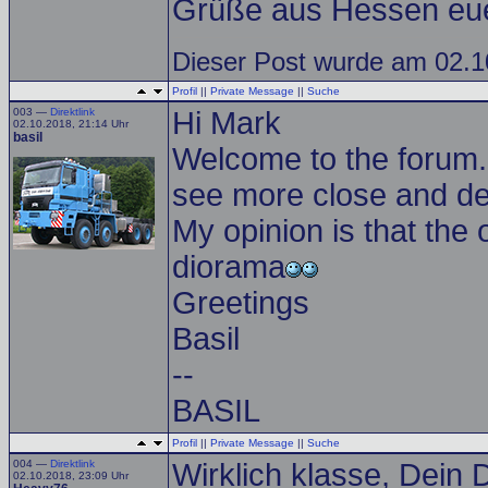
Grüße aus Hessen eue
Dieser Post wurde am 02.10
Profil
||
Private Message
||
Suche
003 —
Direktlink
Hi Mark
02.10.2018, 21:14 Uhr
basil
Welcome to the forum.
see more close and deta
My opinion is that the 
diorama
Greetings
Basil
--
BASIL
Profil
||
Private Message
||
Suche
004 —
Direktlink
Wirklich klasse, Dein 
02.10.2018, 23:09 Uhr