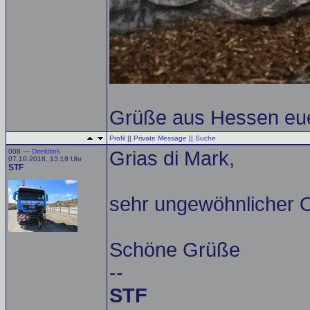
Grüße aus Hessen eue
Profil
||
Private Message
||
Suche
008 —
Direktlink
Grias di Mark,
07.10.2018, 13:18 Uhr
STF
sehr ungewöhnlicher Or
Schöne Grüße
--
STF