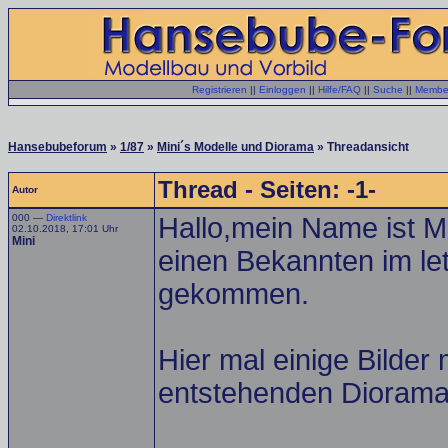
Registrieren
||
Einloggen
||
Hilfe/FAQ
||
Suche
||
Member
Hansebubeforum
»
1/87
»
Mini´s Modelle und Diorama
» Threadansicht
Thread - Seiten: -1-
Autor
000 —
Direktlink
Hallo,mein Name ist Ma
02.10.2018, 17:01 Uhr
Mini
einen Bekannten im le
gekommen.
Hier mal einige Bilde
entstehenden Diorama