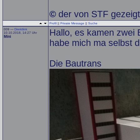
©
der von STF gezeigte
Profil
||
Private Message
||
Suche
009 —
Direktlink
Hallo, es kamen zwei 
10.10.2018, 14:27 Uhr
Mini
habe mich ma selbst d
Die Bautrans