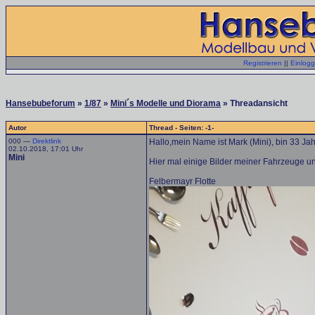
Registrieren
||
Einlog
Hansebubeforum
»
1/87
»
Mini´s Modelle und Diorama
» Threadansicht
Autor
Thread - Seiten: -1-
000 —
Direktlink
Hallo,mein Name ist Mark (Mini), bin 33 J
02.10.2018, 17:01 Uhr
Mini
Hier mal einige Bilder meiner Fahrzeuge 
Felbermayr Flotte