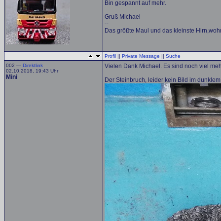
Bin gespannt auf mehr.
Gruß Michael
--
Das größte Maul und das kleinste Hirn,woh
Profil
||
Private Message
||
Suche
002 —
Direktlink
Vielen Dank Michael. Es sind noch viel me
02.10.2018, 19:43 Uhr
Mini
Der Steinbruch, leider kein Bild im dunklem,