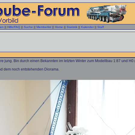
gen
||
Hilfe/FAQ
||
Suche
||
Memberlist
||
Home
||
Statistik
||
Kalender
||
Staff
ahre jung. Bin durch einen Bekannten im letzten Winter zum Modellbau 1:87 und H
und dem noch entstehenden Diorama.