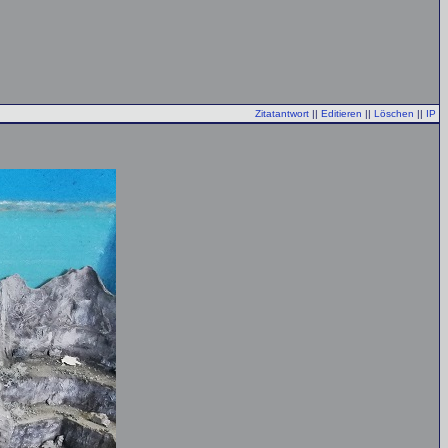
Zitatantwort
||
Editieren
||
Löschen
||
IP