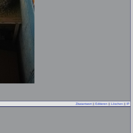
Zitatantwort
||
Editieren
||
Löschen
||
IP