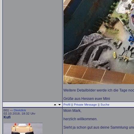
Weitere Detailbilder werde ich die Tage noc
Grüße aus Hessen euer Mini
Profil
||
Private Message
||
Suche
001 —
Direktlink
Moin Mark,
02.10.2018, 18:32 Uhr
Kufi
herzlich willkommen.
Sieht ja schon gut aus deine Sammlung und