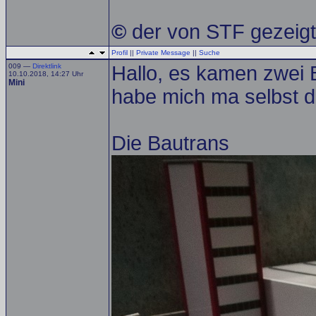
©
der von STF gezeigte
Profil
||
Private Message
||
Suche
009 —
Direktlink
Hallo, es kamen zwei 
10.10.2018, 14:27 Uhr
Mini
habe mich ma selbst d
Die Bautrans