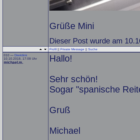
Grüße Mini
Dieser Post wurde am 10.10
Profil
||
Private Message
||
Suche
010 —
Direktlink
Hallo!
10.10.2018, 17:08 Uhr
michael.m.
Sehr schön!
Sogar "spanische Reite
Gruß
Michael