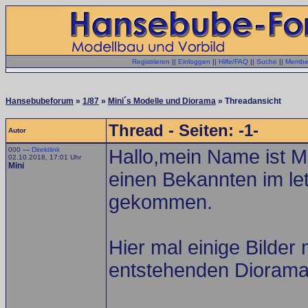
Registrieren
||
Einloggen
||
Hilfe/FAQ
||
Suche
||
Member
Hansebubeforum
»
1/87
»
Mini´s Modelle und Diorama
» Threadansicht
Thread - Seiten: -1-
Autor
000 —
Direktlink
Hallo,mein Name ist Ma
02.10.2018, 17:01 Uhr
Mini
einen Bekannten im le
gekommen.
Hier mal einige Bilde
entstehenden Diorama