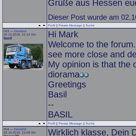
Grüße aus Hessen eue
Dieser Post wurde am 02.10
Profil
||
Private Message
||
Suche
003 —
Direktlink
Hi Mark
02.10.2018, 21:14 Uhr
basil
Welcome to the forum.
see more close and deta
My opinion is that the 
diorama
Greetings
Basil
--
BASIL
Profil
||
Private Message
||
Suche
004 —
Direktlink
Wirklich klasse, Dein 
02.10.2018, 23:09 Uhr