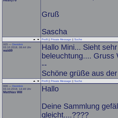
Heavy76
Gruß
Sascha
Profil
||
Private Message
||
Suche
005 —
Direktlink
Hallo Mini... Sieht seh
03.10.2018, 08:44 Uhr
waldi9
beleuchtung.... Gruss 
--
Schöne grüße aus der
Profil
||
Private Message
||
Suche
006 —
Direktlink
Hallo
03.10.2018, 14:46 Uhr
Matthias Will
Deine Sammlung gefäll
gleicht....????