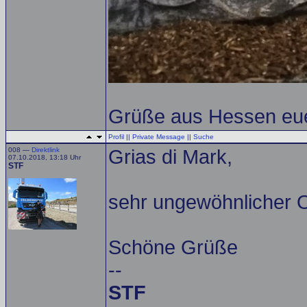
Grüße aus Hessen eue
Profil
||
Private Message
||
Suche
008 —
Direktlink
Grias di Mark,
07.10.2018, 13:18 Uhr
STF
sehr ungewöhnlicher Or
Schöne Grüße
--
STF