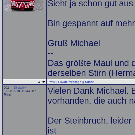
Sieht ja schon gut au
Bin gespannt auf mehr
Gruß Michael
--
Das größte Maul und d
derselben Stirn (Herm
Profil
||
Private Message
||
Suche
002 —
Direktlink
Vielen Dank Michael. 
02.10.2018, 19:43 Uhr
Mini
vorhanden, die auch n
Der Steinbruch, leider
ist