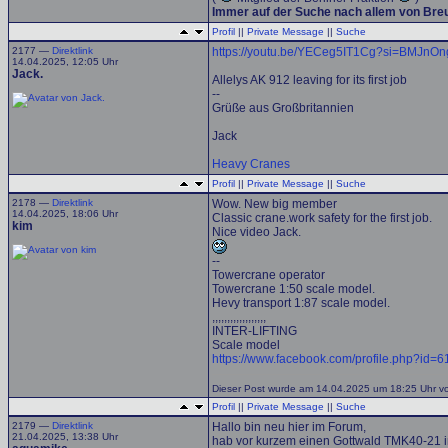
Immer auf der Suche nach allem von Br
Profil
||
Private Message
||
Suche
2177 —
Direktlink
https://youtu.be/YECeg5IT1Cg?si=BMJnO
14.04.2025, 12:05 Uhr
Jack.
Allelys AK 912 leaving for its first job
--
Grüße aus Großbritannien
Jack
Heavy Cranes
Profil
||
Private Message
||
Suche
2178 —
Direktlink
Wow. New big member
14.04.2025, 18:06 Uhr
Classic crane.work safety for the first job.
kim
Nice video Jack.
--
Towercrane operator
Towercrane 1:50 scale model.
Hevy transport 1:87 scale model.
,,,,,,,,,,,,,,,,,,
INTER-LIFTING
Scale model
https://www.facebook.com/profile.php?id
Dieser Post wurde am 14.04.2025 um 18:25 Uhr von
Profil
||
Private Message
||
Suche
2179 —
Direktlink
Hallo bin neu hier im Forum,
21.04.2025, 13:38 Uhr
hab vor kurzem einen Gottwald TMK40-21 