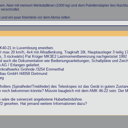
ben. Aber mit meinem Werkstattkran (1000 kg) und dem Palettenstapler des Nachbar
verschrottet.
 und ein paar Kleinteile vor dem Abriss retten.
K40-21 in Luxembourg erworben.
 max 20 km/h, 4x4 mit Allradlenkung, Tragkraft 18t, Hauptausleger 3 teilig 
rts, 3 rückwärts) Pat Krüger MK3E2 Lastmomentberenzung nachgerüstet 1992
 und auch die Dokumentation wie Bedienungsanleitungen, Schaltpläne und Zei
 AG / Erlangen geliefert.
rnkraftwerks Grohnde /3254 Emmerthal
erbau GmbH /44058 Dortmund
rg
rollers (Spiralfeder/Triebfeder) des Teleskopes ist das Gerät in gutem Zustan
e noch bekommen könnte? Müsste baugleich mit dem AMK 46-22 sein. Der Mast
 wäre die seinerzeit angebotene Hubarbeitsbühne.
2 gesehen. Hat jemand weitere Informationen dazu?