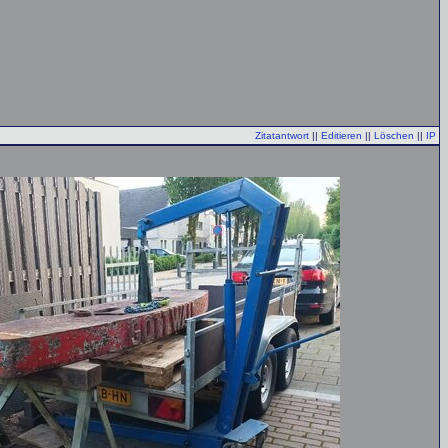
Zitatantwort
||
Editieren
||
Löschen
||
IP