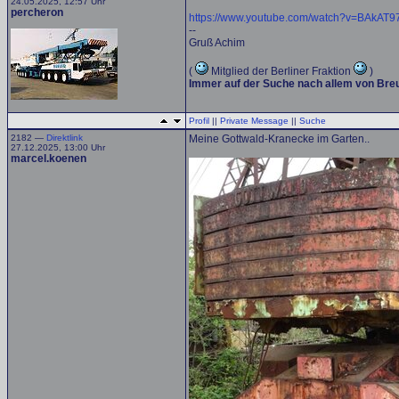
24.05.2025, 12:57 Uhr
percheron
https://www.youtube.com/watch?v=BAkAT9
--
Gruß Achim
(
Mitglied der Berliner Fraktion
)
Immer auf der Suche nach allem von Br
Profil
||
Private Message
||
Suche
2182 —
Direktlink
Meine Gottwald-Kranecke im Garten..
27.12.2025, 13:00 Uhr
marcel.koenen