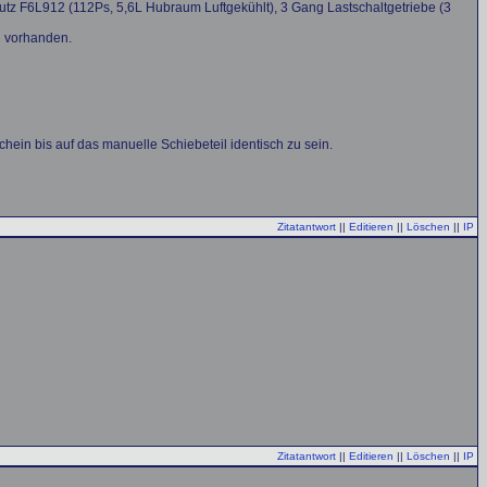
eutz F6L912 (112Ps, 5,6L Hubraum Luftgekühlt), 3 Gang Lastschaltgetriebe (3
d vorhanden.
in bis auf das manuelle Schiebeteil identisch zu sein.
Zitatantwort
||
Editieren
||
Löschen
||
IP
Zitatantwort
||
Editieren
||
Löschen
||
IP