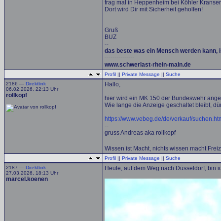
frag mal in Heppenheim bei Köhler Kranser
Dort wird Dir mit Sicherheit geholfen!
Gruß
BUZ
--
das beste was ein Mensch werden kann, 
---------------
www.schwerlast-rhein-main.de
Profil
||
Private Message
||
Suche
2186 —
Direktlink
Hallo,
06.02.2026, 22:13 Uhr
rollkopf
hier wird ein MK 150 der Bundeswehr ange
Wie lange die Anzeige geschaltet bleibt, dür
https://www.vebeg.de/de/verkauf/s
--
gruss Andreas aka rollkopf
Wissen ist Macht, nichts wissen macht Freiz
Profil
||
Private Message
||
Suche
2187 —
Direktlink
Heute, auf dem Weg nach Düsseldorf, bin i
27.03.2026, 18:13 Uhr
marcel.koenen