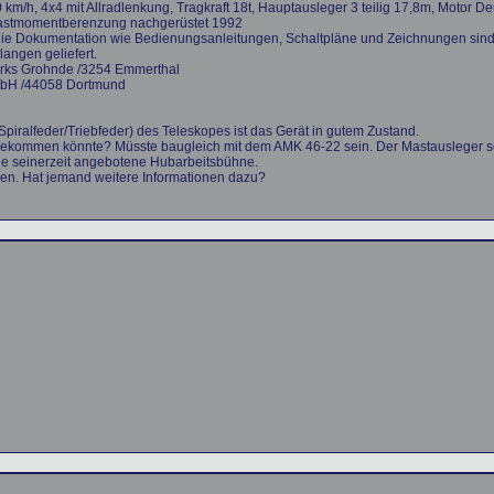
km/h, 4x4 mit Allradlenkung, Tragkraft 18t, Hauptausleger 3 teilig 17,8m, Motor D
 Lastmomentberenzung nachgerüstet 1992
h die Dokumentation wie Bedienungsanleitungen, Schaltpläne und Zeichnungen sin
langen geliefert.
erks Grohnde /3254 Emmerthal
mbH /44058 Dortmund
Spiralfeder/Triebfeder) des Teleskopes ist das Gerät in gutem Zustand.
kommen könnte? Müsste baugleich mit dem AMK 46-22 sein. Der Mastausleger sche
ie seinerzeit angebotene Hubarbeitsbühne.
n. Hat jemand weitere Informationen dazu?