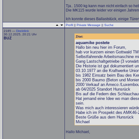
Tja.. 1500 kg kann man nicht einfach so he
Die MK115 wurde leider vor einigen Jahren 
Ich konnte dieses Ballaststück, einige Türen
Profil
||
Private Message
||
Suche
2185 —
Direktlink
30.12.2025, 20:21 Uhr
Zitat:
BUZ
aquamike postete
Hallo bin neu hier im Forum,
hab vor kurzem einen Gottwald TM
Selbstfahrende Arbeitsmaschine mit
Gang Lastschaltgetriebe (3 vorwä
Die Historie ist gut dokumentiert
03.10.1977 an die Kraftwerke Union
bis 1982 Einsatz beim Bau des Ke
bis 2000 Baumo (Beton und Moni
2000 Verkauf an Ameco /Luxembou
ab 04/2025 Standort Hunsrück
Bis auf die Federn des Schlauchauf
Hat jemand eine Idee wo man dies
sein.
Was mich auch interessieren würde
Habe ich im Prospekt des AMK46-2
Beste Grüße aus dem Hunsrück
Michael
Hallo Michael,