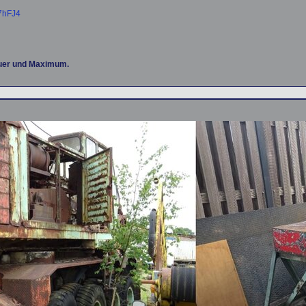
7hFJ4
euer und Maximum.