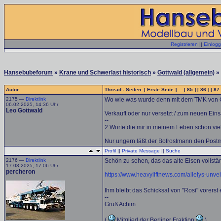
Registrieren
||
Einlog
Hansebubeforum
»
Krane und Schwerlast historisch
»
Gottwald (allgemein)
» 
Autor
Thread - Seiten: [
Erste Seite
] ... [
85
] [
86
] [
87
2175 —
Direktlink
Wo wie was wurde denn mit dem TMK von 
06.02.2025, 14:36 Uhr
Leo Gottwald
Verkauft oder nur versetzt / zum neuen Einsa
--
2 Worte die mir in meinem Leben schon vie
Nur ungern läßt der Bofrostmann den Post
Profil
||
Private Message
||
Suche
2176 —
Direktlink
Schön zu sehen, das das alte Eisen vollstä
17.03.2025, 17:06 Uhr
percheron
https://www.heavyliftnews.com/allelys-unvei
Ihm bleibt das Schicksal von "Rosi" vorerst 
--
Gruß Achim
(
Mitglied der Berliner Fraktion
)