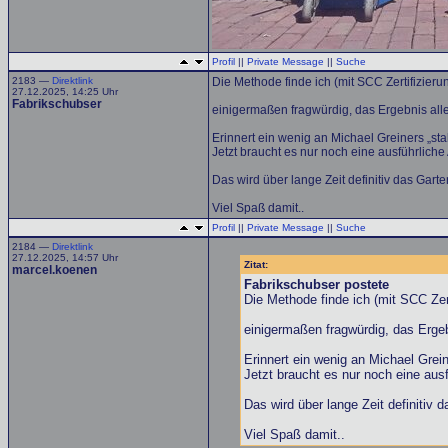
Profil
||
Private Message
||
Suche
2183 —
Direktlink
Die Methode finde ich (mit SCC Zertifizieru
27.12.2025, 14:25 Uhr
Fabrikschubser
einigermaßen fragwürdig, das Ergebnis all
Erinnert ein wenig an Michael Greiners „sta
Jetzt braucht es nur noch eine ausführlich
Das wird über lange Zeit definitiv das Gar
Viel Spaß damit..
Profil
||
Private Message
||
Suche
2184 —
Direktlink
27.12.2025, 14:57 Uhr
Zitat:
marcel.koenen
Fabrikschubser postete
Die Methode finde ich (mit SCC Zert
einigermaßen fragwürdig, das Ergeb
Erinnert ein wenig an Michael Grei
Jetzt braucht es nur noch eine aus
Das wird über lange Zeit definitiv
Viel Spaß damit..