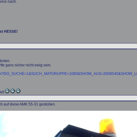
vice nach.
ist HESSE!
boten.
fte ganz sicher nicht ewig sein.
uchen.htm?DO_SUCHE=1&SUCH_MATGRUPPE=1080&SHOW_AUS=2608540&SHOW_
eit
ch auf diese AMK 55-31 gestoßen.