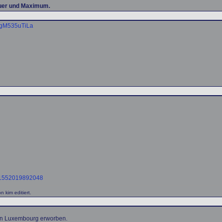
euer und Maximum.
ngM535uTiLa
=61552019892048
 kim editiert.
in Luxembourg erworben.