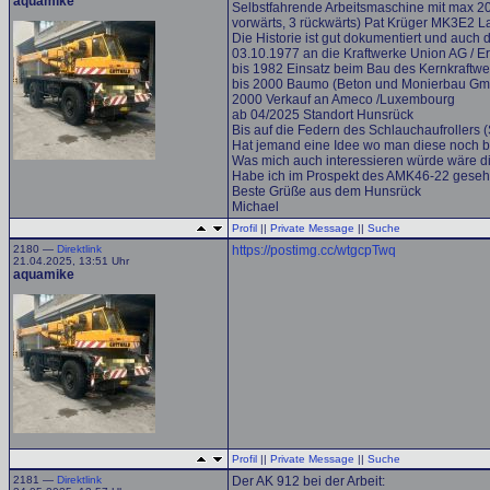
aquamike
Selbstfahrende Arbeitsmaschine mit max 20 
vorwärts, 3 rückwärts) Pat Krüger MK3E2
Die Historie ist gut dokumentiert und auc
03.10.1977 an die Kraftwerke Union AG / Er
bis 1982 Einsatz beim Bau des Kernkraftw
bis 2000 Baumo (Beton und Monierbau G
2000 Verkauf an Ameco /Luxembourg
ab 04/2025 Standort Hunsrück
Bis auf die Federn des Schlauchaufrollers (
Hat jemand eine Idee wo man diese noch be
Was mich auch interessieren würde wäre d
Habe ich im Prospekt des AMK46-22 gesehe
Beste Grüße aus dem Hunsrück
Michael
Profil
||
Private Message
||
Suche
2180 —
Direktlink
https://postimg.cc/wtgcpTwq
21.04.2025, 13:51 Uhr
aquamike
Profil
||
Private Message
||
Suche
2181 —
Direktlink
Der AK 912 bei der Arbeit: