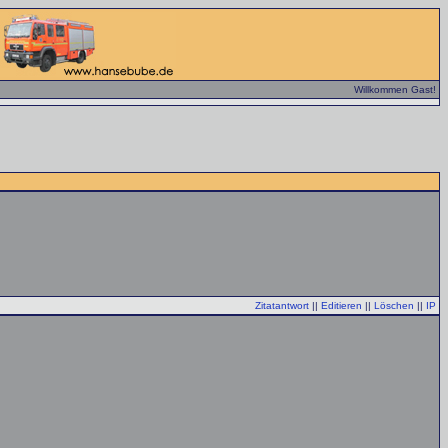
Willkommen Gast!
Zitatantwort
||
Editieren
||
Löschen
||
IP