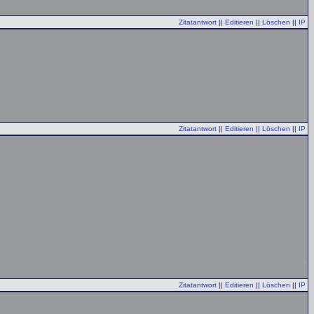
Zitatantwort
||
Editieren
||
Löschen
||
IP
Zitatantwort
||
Editieren
||
Löschen
||
IP
Zitatantwort
||
Editieren
||
Löschen
||
IP