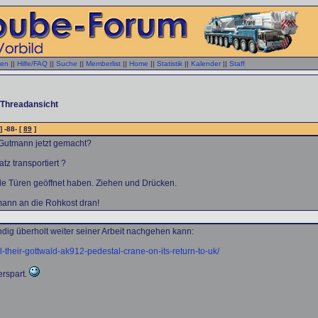
gen
||
Hilfe/FAQ
||
Suche
||
Memberlist
||
Home
||
Statistik
||
Kalender
||
Staff
Threadansicht
] -88- [
89
]
Gutmann jetzt gemacht?
tz transportiert ?
le Türen geöffnet haben. Ziehen und Drücken.
mann an die Rohkost dran!
ndig überholt weiter seiner Arbeit nachgehen kann:
l-their-gottwald-ak912-pedestal-crane-on-its-return-to-uk/
erspart.