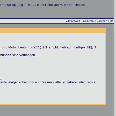
n (800 kg) ging es bis zu einer Höhe von 60 cm problemlos...
Zitatantwort
||
Editieren
||
Löschen
||
IP
17,8m, Motor Deutz F6L912 (112Ps, 5,6L Hubraum Luftgekühlt), 3
chnungen sind vorhanden.
d.
ausleger schein bis auf das manuelle Schiebeteil identisch zu