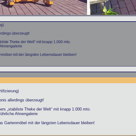
ng)
erdings überzeugt!
bilste Theke der Welt“ mit knapp 1.000 mto.
e Ahnengalerie
tenmöbel mit der längsten Lebensdauer bleiben!
ifizierung)
nis allerdings überzeugt!
ners „stabilste Theke der Welt“ mit knapp 1.000 mto.
führliche Ahnengalerie
 das Gartenmöbel mit der längsten Lebensdauer bleiben!