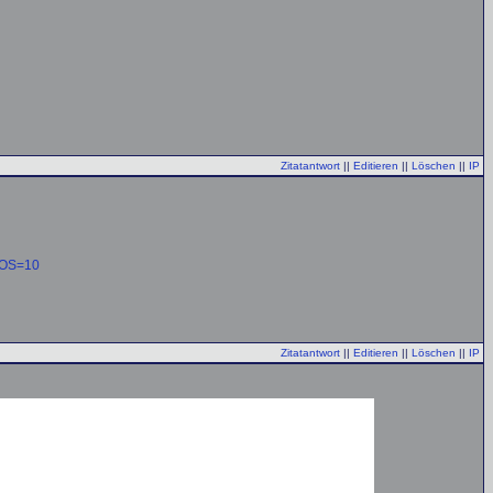
Zitatantwort
||
Editieren
||
Löschen
||
IP
LOS=10
Zitatantwort
||
Editieren
||
Löschen
||
IP