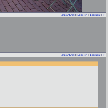
Zitatantwort
||
Editieren
||
Löschen
||
IP
Zitatantwort
||
Editieren
||
Löschen
||
IP