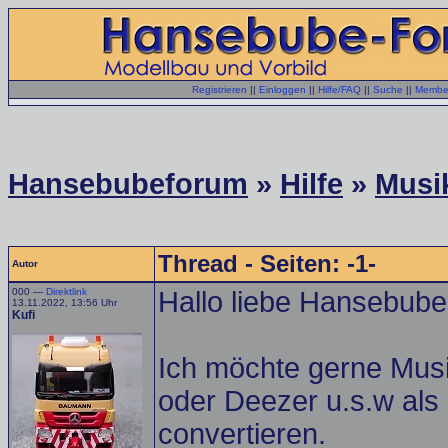
Registrieren
||
Einloggen
||
Hilfe/FAQ
||
Suche
||
Member
Hansebubeforum
»
Hilfe
»
Musi
Thread - Seiten: -1-
Autor
000 —
Direktlink
Hallo liebe Hansebub
13.11.2022, 13:56 Uhr
Kufi
Ich möchte gerne Musi
oder Deezer u.s.w als
convertieren.