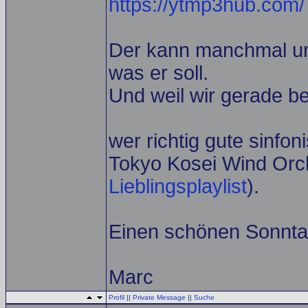
https://ytmp3hub.com/
Der kann manchmal und
was er soll.
Und weil wir gerade be
wer richtig gute sinfo
Tokyo Kosei Wind Orch
Lieblingsplaylist
).
Einen schönen Sonnta
Marc
Profil
||
Private Message
||
Suche