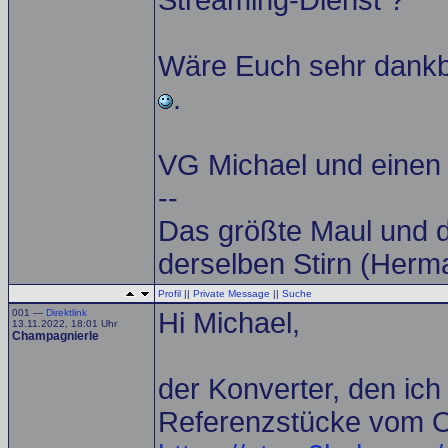
Streaming-Dienst ?
Wäre Euch sehr dankb
.
VG Michael und einen
--
Das größte Maul und d
derselben Stirn (Herm
Profil
||
Private Message
||
Suche
001 —
Direktlink
Hi Michael,
13.11.2022, 18:01 Uhr
Champagnierle
der Konverter, den ic
Referenzstücke vom Or