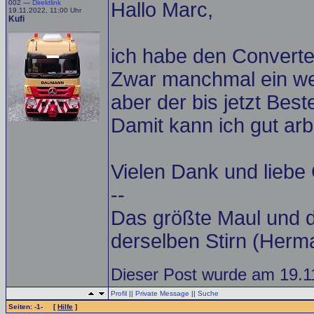
002 —
Direktlink
Hallo Marc,
19.11.2022, 11:00 Uhr
Kufi
ich habe den Converter
Zwar manchmal ein wen
aber der bis jetzt Best
Damit kann ich gut ar
Vielen Dank und liebe
--
Das größte Maul und d
derselben Stirn (Herm
Dieser Post wurde am 19.11
Profil
||
Private Message
||
Suche
Seiten: -1- [
Hilfe
]