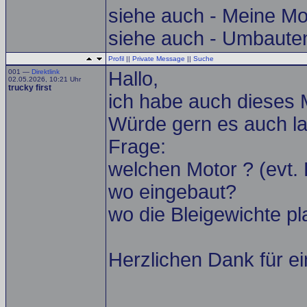
siehe auch - Meine Mo
siehe auch - Umbaute
Profil
||
Private Message
||
Suche
001 —
Direktlink
Hallo,
02.05.2026, 10:21 Uhr
trucky first
ich habe auch dieses 
Würde gern es auch l
Frage:
welchen Motor ? (evt.
wo eingebaut?
wo die Bleigewichte pla
Herzlichen Dank für ein