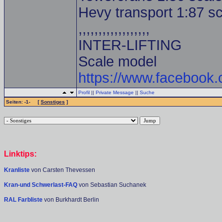
Hevy transport 1:87 s
,,,,,,,,,,,,,,,,,,
INTER-LIFTING
Scale model
https://www.facebook
Profil
||
Private Message
||
Suche
Seiten: -1- [
Sonstiges
]
Linktips:
Kranliste
von Carsten Thevessen
Kran-und Schwerlast-FAQ
von Sebastian Suchanek
RAL Farbliste
von Burkhardt Berlin