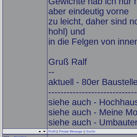
Gewichte hab ich nur h
aber eindeutig vorne
zu leicht, daher sind 
hohl) und
in die Felgen von inne
Gruß Ralf
--
aktuell - 80er Baustell
-----------------------------
siehe auch - Hochhau
siehe auch - Meine Mo
siehe auch - Umbaute
Profil
||
Private Message
||
Suche