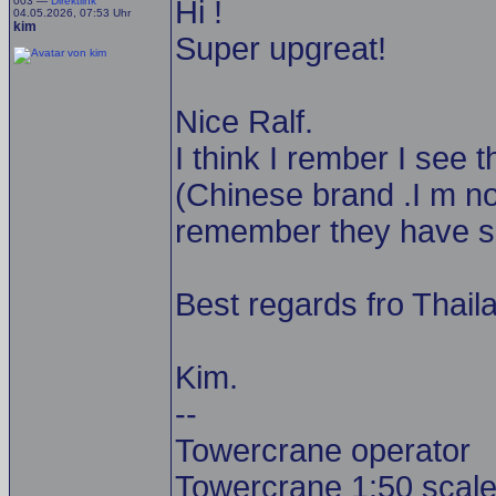
003 —
Direktlink
Hi !
04.05.2026, 07:53 Uhr
kim
Super upgreat!
Nice Ralf.
I think I rember I see
(Chinese brand .I m no
remember they have so
Best regards fro Thail
Kim.
--
Towercrane operator
Towercrane 1:50 scale