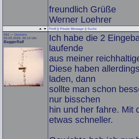
freundlich Grüße
Werner Loehrer
Profil
||
Private Message
||
Suche
002 —
Direktlink
Ich habe die 2 Einge
03.05.2026, 00:13 Uhr
BaggerRalf
laufende
aus meiner reichhalti
Diese haben allerdings
laden, dann
sollte man schon besse
nur bisschen
hin und her fahre. Mit 
etwas schneller.