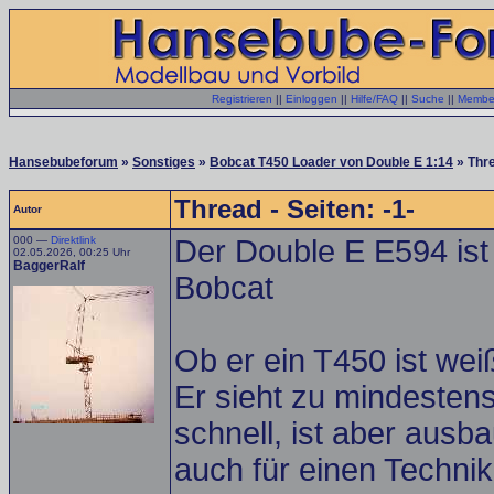
Registrieren
||
Einloggen
||
Hilfe/FAQ
||
Suche
||
Member
Hansebubeforum
»
Sonstiges
»
Bobcat T450 Loader von Double E 1:14
» Thr
Thread - Seiten: -1-
Autor
000 —
Direktlink
Der Double E E594 ist 
02.05.2026, 00:25 Uhr
BaggerRalf
Bobcat
Ob er ein T450 ist weiß
Er sieht zu mindestens 
schnell, ist aber ausba
auch für einen Technikl