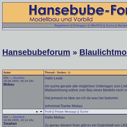
Registrieren
||
Einloggen
||
Hilfe/FAQ
||
Suche
||
Member
Hansebubeforum
»
Blaulichtmo
Autor
Thread - Seiten: -1-
000 —
Direktlink
Hallo Leute
19.06.2005, 00:34 Uhr
Mobau
Ich suche gerade alle möglichen Unterlagen zum Liebhe
Maßzeichnung währe zum Bau eines Modells noch nö
Hat jemand ne Idee wo ich da was her bekomm.
schonmal Danke Mobau
Profil
||
Private Message
||
Suche
001 —
Direktlink
Hallo Mobau
19.06.2005, 10:14 Uhr
Stephan
Zu genau diesem Kran gibt es ein Datenblatt von L