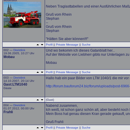
Moderator
Neben Traglasttabellen und einer Ausführlichen Maß
Gruß vom Rhein
Stephan
--
Gruß vom Rhein
Stephan
"Hätten Sie aber können!!!"
Profil
||
Private Message
||
Suche
002 —
Direktlink
Und wo bekomm ich dieses Gatanblatt her...
19.06.2005, 10:27 Uhr
Auf der Website von Liebherr gibts nur Unterlagen zu
Mobau
Mobau
Profil
||
Private Message
||
Suche
003 —
Direktlink
Hallo hab ein paar Bilder von LTM 1040/1 die mir vo
14.10.2007, 20:14 Uhr
Gast:LTM1040
http://forum.bauforum24.biz/forum/uploads/post-696
Gäste
(Gast)
004 —
Direktlink
Nabend zusammen,
01.07.2012, 00:00 Uhr
Ich weiß, ist schon ganz schön alt, aber besteht n
Frahli
Mein Boss hat genau diesen Kran gerade gekauft, und
Gruß Frahli
Profil
||
Private Message
||
Suche