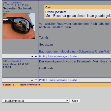
005 —
Direktlink
01.07.2012, 12:35 Uhr
Zitat:
Sebastian Suchanek
Admin
Frahli postete
Mein Boss hat genau diesen Kran gerade geka
Von welcher Feuerwehr kam der denn? Ich habe gera
noch im Einsatz zu sein...
Tschüs,
Sebastian
--
Baumaschinen-Modelle.net
-
Schwerlast-Rhein-Main
Profil
||
Private Message
||
Suche
006 —
Direktlink
Der kommt garnicht von der Feuerwehr. Mein Boss ha
01.07.2012, 13:16 Uhr
Frahli
Gruß Frahli.
Profil
||
Private Message
||
Suche
Seiten: -1- [
Blaulichtmodelle
]