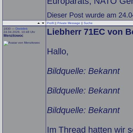
Europarats, NATO Gen
Dieser Post wurde am 24.0
Profil
||
Private Message
||
Suche
1930 —
Direktlink
Liebherr 71EC von Bo
24.04.2026, 10:48 Uhr
Menzitowoc
Hallo,
Bildquelle: Bekannt
Bildquelle: Bekannt
Bildquelle: Bekannt
Im Thread hatten wir