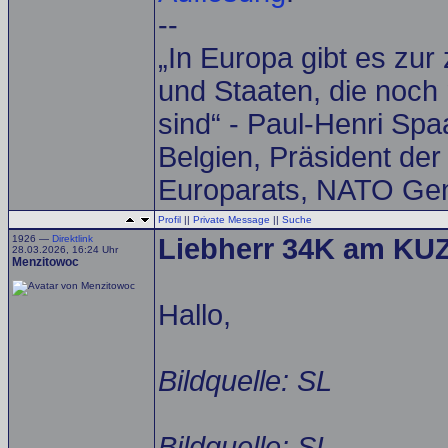
--
„In Europa gibt es zur
und Staaten, die noch 
sind“ - Paul-Henri Spa
Belgien, Präsident de
Europarats, NATO Gen
Profil
||
Private Message
||
Suche
1926 —
Direktlink
Liebherr 34K am KUZ
28.03.2026, 16:24 Uhr
Menzitowoc
Hallo,
Bildquelle: SL
Bildquelle: SL