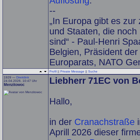
Auflösung
.
--
„In Europa gibt es zur
und Staaten, die noch 
sind“ - Paul-Henri Spa
Belgien, Präsident de
Europarats, NATO Gen
Profil
||
Private Message
||
Suche
1929 —
Direktlink
Liebherr 71EC von Bo
24.04.2026, 10:47 Uhr
Menzitowoc
Hallo,
in der
Cranachstraße
Aprill 2026 dieser fir