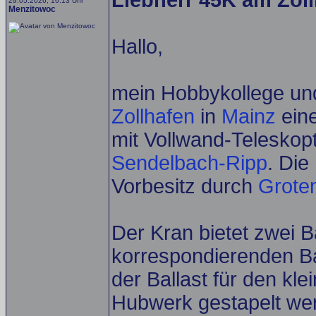
Liebherr 45K am Zoll
29.05.2026, 16:13 Uhr
Menzitowoc
Hallo,
mein Hobbykollege und
Zollhafen
in
Mainz
ein
mit Vollwand-Teleskopt
Sendelbach-Ripp
. Die
Vorbesitz durch
Grote
Der Kran bietet zwei B
korrespondierenden Ba
der Ballast für den kle
Hubwerk gestapelt we