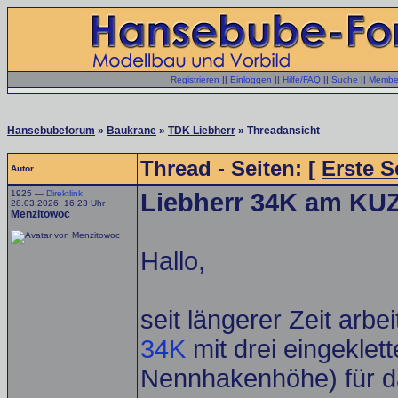
Registrieren
||
Einloggen
||
Hilfe/FAQ
||
Suche
||
Member
Hansebubeforum
»
Baukrane
»
TDK Liebherr
» Threadansicht
Thread - Seiten: [
Erste S
Autor
1925 —
Direktlink
Liebherr 34K am KUZ
28.03.2026, 16:23 Uhr
Menzitowoc
Hallo,
seit längerer Zeit arbe
34K
mit drei eingekle
Nennhakenhöhe) für 