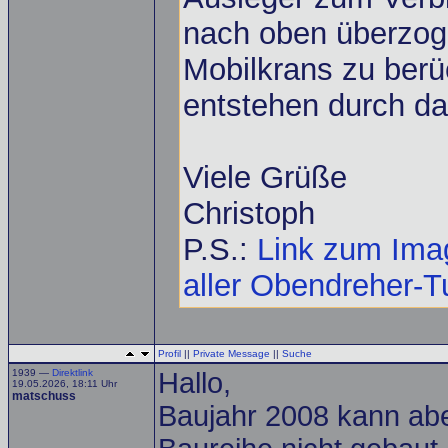
nach oben überzog
Mobilkrans zu berü
entstehen durch da
Viele Grüße
Christoph
P.S.:
Link zum Ima
aller Obendreher-T
Profil
||
Private Message
||
Suche
1939 —
Direktlink
Hallo,
19.05.2026, 18:11 Uhr
matschuss
Baujahr 2008 kann abe