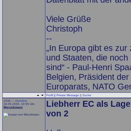
Viele Grüße
Christoph
--
„In Europa gibt es zur
und Staaten, die noch 
sind“ - Paul-Henri Spa
Belgien, Präsident de
Europarats, NATO Gen
Profil
||
Private Message
||
Suche
1936 —
Direktlink
Liebherr EC als Lage
19.05.2026, 10:55 Uhr
Menzitowoc
von 2