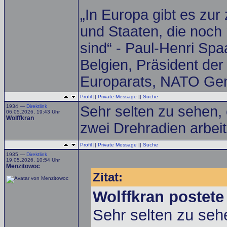
„In Europa gibt es zur
und Staaten, die noch 
sind“ - Paul-Henri Spa
Belgien, Präsident de
Europarats, NATO Gen
Profil
||
Private Message
||
Suche
1934 —
Direktlink
Sehr selten zu sehen,
06.05.2026, 19:43 Uhr
Wolffkran
zwei Drehradien arbei
Profil
||
Private Message
||
Suche
1935 —
Direktlink
19.05.2026, 10:54 Uhr
Menzitowoc
Zitat:
Wolffkran postete
Sehr selten zu seh