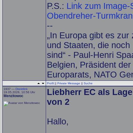
P.S.:
Link zum Image-S
Obendreher-Turmkrane 
--
„In Europa gibt es zur
und Staaten, die noch 
sind“ - Paul-Henri Spa
Belgien, Präsident de
Europarats, NATO Gen
Profil
||
Private Message
||
Suche
1937 —
Direktlink
Liebherr EC als Lage
19.05.2026, 10:56 Uhr
Menzitowoc
von 2
Hallo,