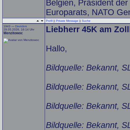
Belgien, Präsident de
Europarats, NATO Gen
Profil
||
Private Message
||
Suche
1943 —
Direktlink
Liebherr 45K am Zoll
29.05.2026, 16:14 Uhr
Menzitowoc
Hallo,
Bildquelle: Bekannt, S
Bildquelle: Bekannt, S
Bildquelle: Bekannt, S
Bildquelle: Bekannt, S