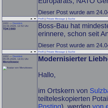
Europarats, NATO Gen
Dieser Post wurde am 24.0
Profil
||
Private Message
||
Suche
1931 —
Direktlink
Boss-Bau hat mindeste
24.04.2026, 12:52 Uhr
TDK1980
erinnere, schon seit An
Dieser Post wurde am 24.0
Profil
||
Private Message
||
Suche
1932 —
Direktlink
Modernisierter Liebh
05.05.2026, 14:01 Uhr
Menzitowoc
Hallo,
im Ortskern von
Sulzb
teilteleskopierten Po
Posting
), werden
von 