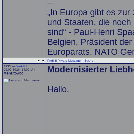
--
„In Europa gibt es zur
und Staaten, die noch 
sind“ - Paul-Henri Spa
Belgien, Präsident de
Europarats, NATO Gen
Profil
||
Private Message
||
Suche
1933 —
Direktlink
Modernisierter Liebh
05.05.2026, 14:02 Uhr
Menzitowoc
Hallo,