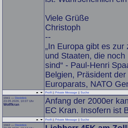
Viele Grüße
Christoph
--
„In Europa gibt es zur
und Staaten, die noch 
sind“ - Paul-Henri Spa
Belgien, Präsident de
Europarats, NATO Gen
Profil
||
Private Message
||
Suche
1941 —
Direktlink
Anfang der 2000er ka
23.05.2026, 10:07 Uhr
Wolffkran
EC Kran. Insofern ist B
Profil
||
Private Message
||
Suche
1942 —
Direktlink