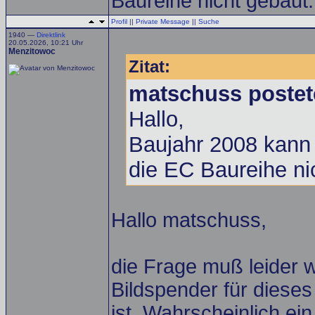
Baureihe nicht gebaut.
Profil
||
Private Message
||
Suche
1940 —
Direktlink
20.05.2026, 10:21 Uhr
Menzitowoc
Zitat:
matschuss postet
Hallo,
Baujahr 2008 kann 
die EC Baureihe ni
Hallo matschuss,
die Frage muß leider 
Bildspender für diese
ist. Wahrscheinlich ein