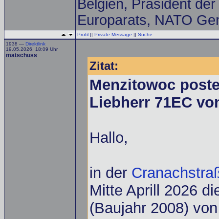
Belgien, Präsident de
Europarats, NATO Gen
Profil
||
Private Message
||
Suche
1938 —
Direktlink
19.05.2026, 18:09 Uhr
matschuss
Zitat:
Menzitowoc poste
Liebherr 71EC von
Hallo,
in der
Cranachstra
Mitte Aprill 2026 d
(Baujahr 2008) vo