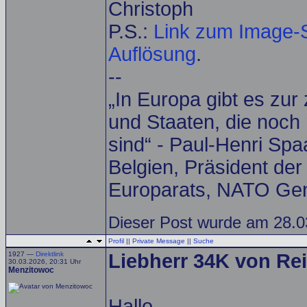
Christoph
P.S.:
Link zum Image-S
Auflösung
.
--
„In Europa gibt es zur
und Staaten, die noch 
sind“ - Paul-Henri Spa
Belgien, Präsident de
Europarats, NATO Gen
Dieser Post wurde am 28.0
Profil
||
Private Message
||
Suche
1927 —
Direktlink
Liebherr 34K von Rei
30.03.2026, 20:31 Uhr
Menzitowoc
Hallo,