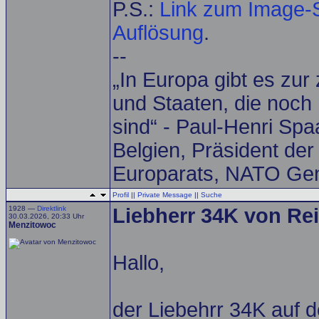
P.S.:
Link zum Image-S
Auflösung
.
--
„In Europa gibt es zur
und Staaten, die noch 
sind“ - Paul-Henri Spa
Belgien, Präsident de
Europarats, NATO Gen
Profil
||
Private Message
||
Suche
1928 —
Direktlink
Liebherr 34K von Rei
30.03.2026, 20:33 Uhr
Menzitowoc
Hallo,
der Liebehrr 34K auf d