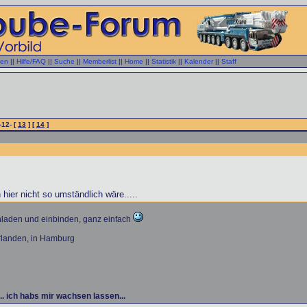
gen
||
Hilfe/FAQ
||
Suche
||
Memberlist
||
Home
||
Statistik
||
Kalender
||
Staff
-12- [
13
] [
14
]
hier nicht so umständlich wäre.....
hochladen und einbinden, ganz einfach
rlanden, in Hamburg
e... ich habs mir wachsen lassen...