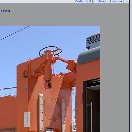
Zitatantwort
||
Editieren
||
Löschen
||
IP
stellt.