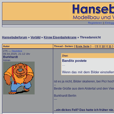
Registrieren
||
Einlog
Hansebubeforum
»
Vorbild
»
Kirow Eisenbahnkrane
» Threadansicht
Autor
Thread - Seiten: [
Erste Seite
] ... [
9
] [
10
] [
11
] 
275 —
Direktlink
09.04.2025, 21:12 Uhr
Zitat:
Burkhardt
Admin
Banditx postete
...
Wenn das mit dem Bilder einstellen 
ist es ja nicht, Bilder skalieren, bei Picr 
--
Beste Grüße aus dem Alstertal und den Vie
Burkhardt Berlin
---
...ein dickes Fell? Das hatte ich früher ni